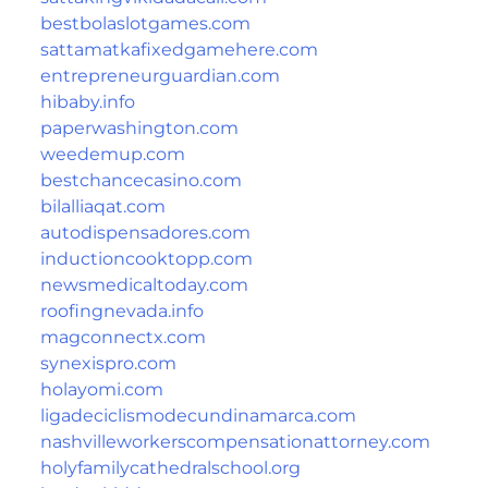
bestbolaslotgames.com
sattamatkafixedgamehere.com
entrepreneurguardian.com
hibaby.info
paperwashington.com
weedemup.com
bestchancecasino.com
bilalliaqat.com
autodispensadores.com
inductioncooktopp.com
newsmedicaltoday.com
roofingnevada.info
magconnectx.com
synexispro.com
holayomi.com
ligadeciclismodecundinamarca.com
nashvilleworkerscompensationattorney.com
holyfamilycathedralschool.org