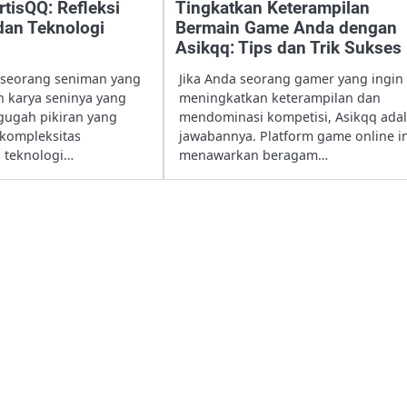
rtisQQ: Refleksi
Tingkatkan Keterampilan
dan Teknologi
Bermain Game Anda dengan
Asikqq: Tips dan Trik Sukses
 seorang seniman yang
Jika Anda seorang gamer yang ingin
n karya seninya yang
meningkatkan keterampilan dan
ugah pikiran yang
mendominasi kompetisi, Asikqq ada
kompleksitas
jawabannya. Platform game online i
 teknologi…
menawarkan beragam…