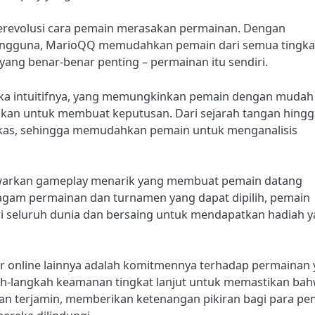
erevolusi cara pemain merasakan permainan. Dengan
engguna, MarioQQ memudahkan pemain dari semua tingka
yang benar-benar penting – permainan itu sendiri.
muka intuitifnya, yang memungkinkan pemain dengan mudah
kan untuk membuat keputusan. Dari sejarah tangan hingg
ingkas, sehingga memudahkan pemain untuk menganalisis
nawarkan gameplay menarik yang membuat pemain datang
agam permainan dan turnamen yang dapat dipilih, pemain
i seluruh dunia dan bersaing untuk mendapatkan hadiah 
online lainnya adalah komitmennya terhadap permainan 
kah-langkah keamanan tingkat lanjut untuk memastikan ba
an terjamin, memberikan ketenangan pikiran bagi para pe