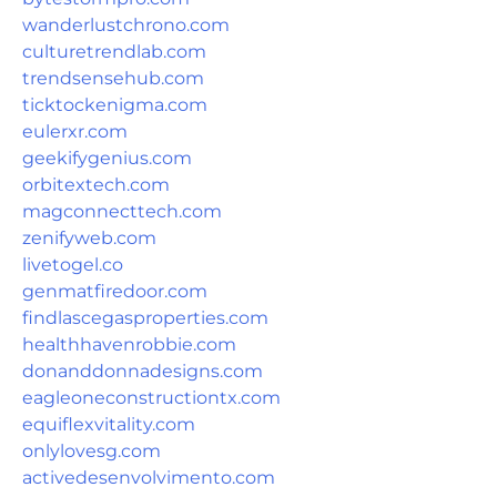
wanderlustchrono.com
culturetrendlab.com
trendsensehub.com
ticktockenigma.com
eulerxr.com
geekifygenius.com
orbitextech.com
magconnecttech.com
zenifyweb.com
livetogel.co
genmatfiredoor.com
findlascegasproperties.com
healthhavenrobbie.com
donanddonnadesigns.com
eagleoneconstructiontx.com
equiflexvitality.com
onlylovesg.com
activedesenvolvimento.com