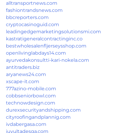
alltransportnews.com
fashiontrandsnews.com
bbcreporters.com
cryptocasinoguid.com
leadingedgemarketingsolutionsmi.com
kastratigeneralcontractinginc.co
bestwholesalenfljerseysshop.com
openlivinglabdays14.com
ayurvedakonsultti-kari-nokela.com
antitraders.biz
aryanews24.com
xscape-it.com
777azino-mobile.com
cobbseniorbowl.com
technowdesign.com
durexsecurityandshipping.com
cityroofingandplannig.com
ivdabergasa.com
juyultadesga.com