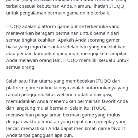
terbaik sesuai kebutuhan Anda. Namun, lihatlah ITUQQ
untuk pengalaman bermain game online terbaik.
ITUQQ adalah platform game online terkemuka yang
menawarkan beragam permainan untuk pemain dari
semua tingkat keahlian. Apakah Anda seorang gamer
biasa yang ingin bersantai setelah hari yang melelahkan
atau pemain kompetitif yang ingin menguji keterampilan
Anda melawan orang lain, ITUQQ memiliki sesuatu untuk
semua orang.
Salah satu fitur utama yang membedakan ITUQQ dari
platform game online lainnya adalah antarmukanya yang
ramah pengguna. Situs web ini mudah dinavigasi,
memudahkan Anda menemukan permainan favorit Anda
dan langsung mulai bermain. Selain itu, ITUQQ
menawarkan pengalaman bermain game yang mulus
dengan waktu pemuatan yang cepat dan gameplay yang
lancar, memastikan Anda dapat menikmati game favorit
Anda tanpa gangguan apa pun.