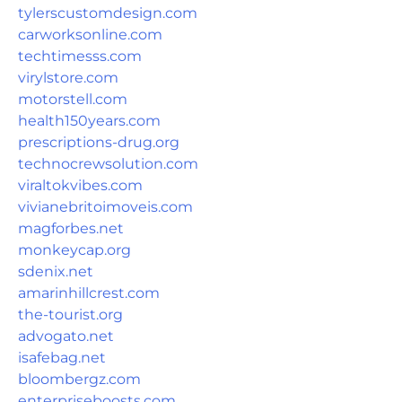
tylerscustomdesign.com
carworksonline.com
techtimesss.com
virylstore.com
motorstell.com
health150years.com
prescriptions-drug.org
technocrewsolution.com
viraltokvibes.com
vivianebritoimoveis.com
magforbes.net
monkeycap.org
sdenix.net
amarinhillcrest.com
the-tourist.org
advogato.net
isafebag.net
bloombergz.com
enterpriseboosts.com