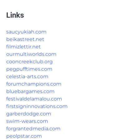
Links
saucyukiah.com
beikastreet.net
filmizlettir.net
ourmultiworlds.com
cooncreekclub.org
pegpufftimes.com
celestia-arts.com
forumchampions.com
bluebargames.com
festivaldelamalou.com
firstsigninnovations.com
garberdodge.com
swim-wears.com
forgrantedmedia.com
peolpstar.com