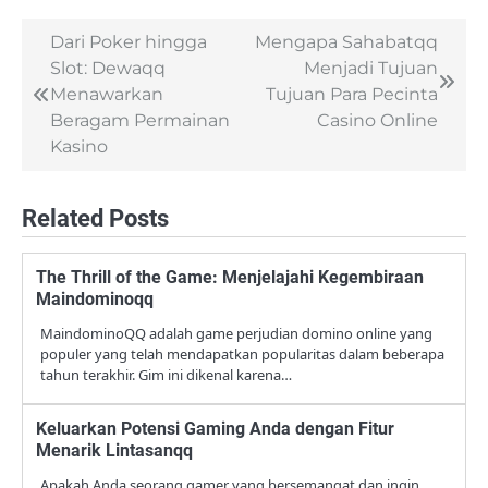
Dari Poker hingga
Mengapa Sahabatqq
Post
Slot: Dewaqq
Menjadi Tujuan
navigation
Menawarkan
Tujuan Para Pecinta
Beragam Permainan
Casino Online
Kasino
Related Posts
The Thrill of the Game: Menjelajahi Kegembiraan
Maindominoqq
MaindominoQQ adalah game perjudian domino online yang
populer yang telah mendapatkan popularitas dalam beberapa
tahun terakhir. Gim ini dikenal karena…
Keluarkan Potensi Gaming Anda dengan Fitur
Menarik Lintasanqq
Apakah Anda seorang gamer yang bersemangat dan ingin