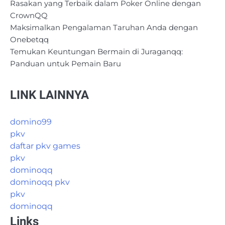
Rasakan yang Terbaik dalam Poker Online dengan
CrownQQ
Maksimalkan Pengalaman Taruhan Anda dengan
Onebetqq
Temukan Keuntungan Bermain di Juraganqq:
Panduan untuk Pemain Baru
LINK LAINNYA
domino99
pkv
daftar pkv games
pkv
dominoqq
dominoqq pkv
pkv
dominoqq
Links