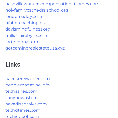
nashvilleworkerscompensationattorney.com
holyfamilycathedralschool.org
londonkiddy.com
ufabetcoaching.biz
davismindfulness.org
millionairebyte.com
fortechday.com
getcaminorealestateusa.xyz
Links
baeckereiweber.com
peoplemagazine.info
techashes.com
canyouwash.co
havadisantalya.com
techdtimes.com
techieboot.com