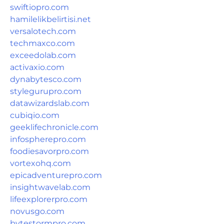
swiftiopro.com
hamilelikbelirtisi.net
versalotech.com
techmaxco.com
exceedolab.com
activaxio.com
dynabytesco.com
stylegurupro.com
datawizardslab.com
cubiqio.com
geeklifechronicle.com
infospherepro.com
foodiesavorpro.com
vortexohq.com
epicadventurepro.com
insightwavelab.com
lifeexplorerpro.com
novusgo.com
bytestormpro.com