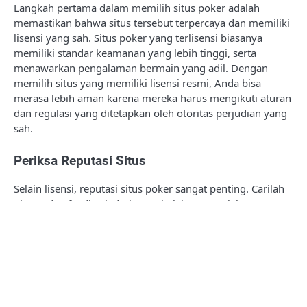
Langkah pertama dalam memilih situs poker adalah
memastikan bahwa situs tersebut terpercaya dan memiliki
lisensi yang sah. Situs poker yang terlisensi biasanya
memiliki standar keamanan yang lebih tinggi, serta
menawarkan pengalaman bermain yang adil. Dengan
memilih situs yang memiliki lisensi resmi, Anda bisa
merasa lebih aman karena mereka harus mengikuti aturan
dan regulasi yang ditetapkan oleh otoritas perjudian yang
sah.
Periksa Reputasi Situs
Selain lisensi, reputasi situs poker sangat penting. Carilah
ulasan dan feedback dari pemain lain yang telah
berpengalaman bermain di situs tersebut. Situs dengan
reputasi baik biasanya akan memiliki banyak ulasan
positif, sedangkan situs yang kurang dapat dipercaya
mungkin memiliki banyak keluhan mengenai layanan atau
masalah pembayaran. Jangan ragu untuk melakukan riset
lebih lanjut sebelum mendaftar.