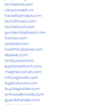
techashes.com
canyouwash.co
havadisantalya.com
techdtimes.com
techieboot.com
gundembalikesir.com
itechar.com
yesbold.com
healthhubzone.com
ebaraat.com
techjuiced.com
byteboosttech.com
magnexushub.com
virtuogoweb.com
biglotshours.com
buyliraglutide.com
onlinesafemeds.com
gyanibhandar.com