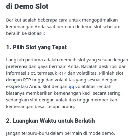
di Demo Slot
Berikut adalah beberapa cara untuk mengoptimalkan
kemenangan Anda saat bermain di demo slot sebelum
beralih ke slot asli:
1. Pilih Slot yang Tepat
Langkah pertama adalah memilih slot yang sesuai dengan
preferensi dan gaya bermain Anda. Bacalah deskripsi dan
informasi slot, termasuk RTP dan volatilitas. Pilihlah slot
dengan RTP tinggi dan volatilitas yang sesuai dengan
ekspektasi Anda. Slot dengan
qq
volatilitas rendah
biasanya memberikan kemenangan kecil secara sering,
sedangkan slot dengan volatilitas tinggi memberikan
kemenangan besar tetapi jarang.
2. Luangkan Waktu untuk Berlatih
Jangan terburu-buru dalam bermain di mode demo.