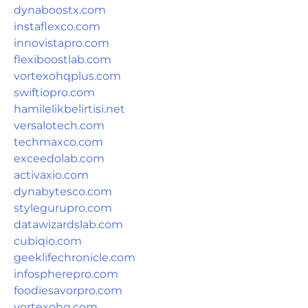
dynaboostx.com
instaflexco.com
innovistapro.com
flexiboostlab.com
vortexohqplus.com
swiftiopro.com
hamilelikbelirtisi.net
versalotech.com
techmaxco.com
exceedolab.com
activaxio.com
dynabytesco.com
stylegurupro.com
datawizardslab.com
cubiqio.com
geeklifechronicle.com
infospherepro.com
foodiesavorpro.com
vortexohq.com