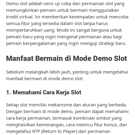
Demo slot adalah versi uji coba dari permainan slot yang
memungkinkan pemain untuk bermain menggunakan
kredit virtual. Ini memberikan kesempatan untuk mencoba
semua fitur yang tersedia dalam slot tanpa harus
mempertaruhkan uang. Mode ini sangat berguna untuk
pemain baru yang ingin mengenal permainan atau bagi
pemain berpengalaman yang ingin menguji strategi baru.
Manfaat Bermain di Mode Demo Slot
Sebelum melangkah lebih jauh, penting untuk mengetahui
manfaat bermain di mode demo slot:
1. Memahami Cara Kerja Slot
Setiap slot memiliki mekanisme dan aturan yang berbeda.
Dengan bermain di mode demo, pemain dapat memahami
cara kerja permainan, termasuk kombinasi simbol yang
menghasilkan kemenangan, cara memicu fitur bonus, dan
mengetahui RTP (Return to Player) dari permainan