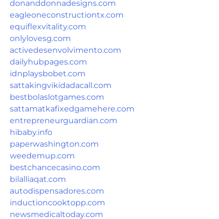
donanddonnadesigns.com
eagleoneconstructiontx.com
equiflexvitality.com
onlylovesg.com
activedesenvolvimento.com
dailyhubpages.com
idnplaysbobet.com
sattakingvikidadacall.com
bestbolaslotgames.com
sattamatkafixedgamehere.com
entrepreneurguardian.com
hibaby.info
paperwashington.com
weedemup.com
bestchancecasino.com
bilalliaqat.com
autodispensadores.com
inductioncooktopp.com
newsmedicaltoday.com