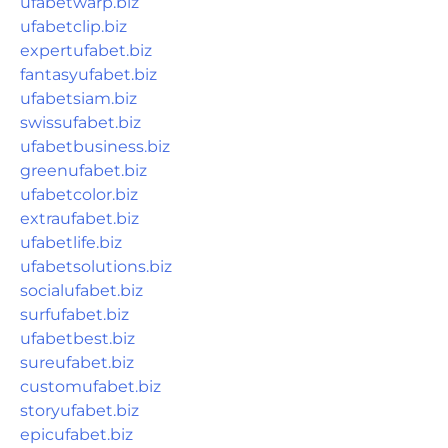
ufabetwarp.biz
ufabetclip.biz
expertufabet.biz
fantasyufabet.biz
ufabetsiam.biz
swissufabet.biz
ufabetbusiness.biz
greenufabet.biz
ufabetcolor.biz
extraufabet.biz
ufabetlife.biz
ufabetsolutions.biz
socialufabet.biz
surfufabet.biz
ufabetbest.biz
sureufabet.biz
customufabet.biz
storyufabet.biz
epicufabet.biz