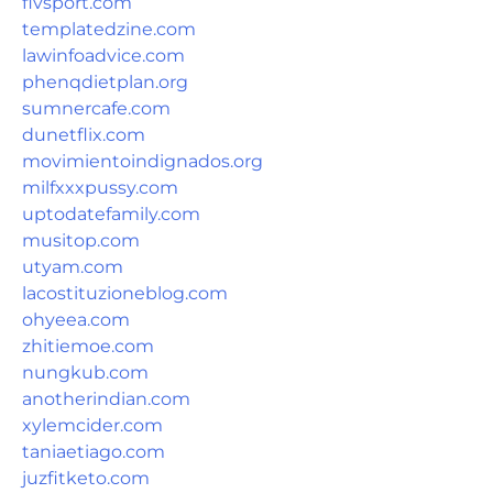
fivsport.com
templatedzine.com
lawinfoadvice.com
phenqdietplan.org
sumnercafe.com
dunetflix.com
movimientoindignados.org
milfxxxpussy.com
uptodatefamily.com
musitop.com
utyam.com
lacostituzioneblog.com
ohyeea.com
zhitiemoe.com
nungkub.com
anotherindian.com
xylemcider.com
taniaetiago.com
juzfitketo.com