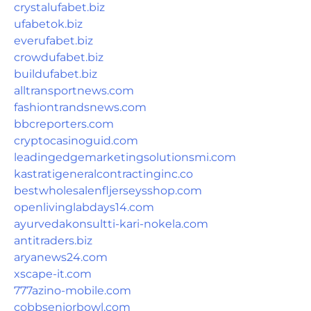
crystalufabet.biz
ufabetok.biz
everufabet.biz
crowdufabet.biz
buildufabet.biz
alltransportnews.com
fashiontrandsnews.com
bbcreporters.com
cryptocasinoguid.com
leadingedgemarketingsolutionsmi.com
kastratigeneralcontractinginc.co
bestwholesalenfljerseysshop.com
openlivinglabdays14.com
ayurvedakonsultti-kari-nokela.com
antitraders.biz
aryanews24.com
xscape-it.com
777azino-mobile.com
cobbseniorbowl.com