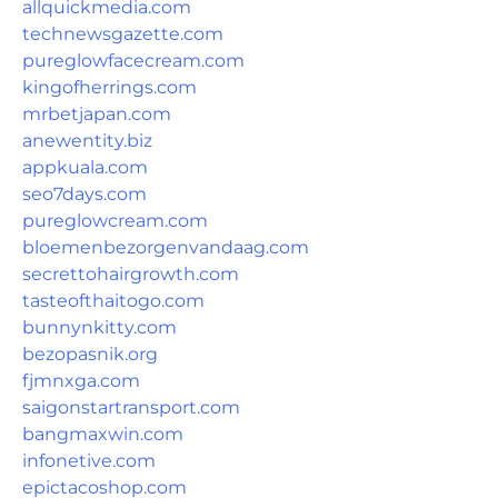
allquickmedia.com
technewsgazette.com
pureglowfacecream.com
kingofherrings.com
mrbetjapan.com
anewentity.biz
appkuala.com
seo7days.com
pureglowcream.com
bloemenbezorgenvandaag.com
secrettohairgrowth.com
tasteofthaitogo.com
bunnynkitty.com
bezopasnik.org
fjmnxga.com
saigonstartransport.com
bangmaxwin.com
infonetive.com
epictacoshop.com