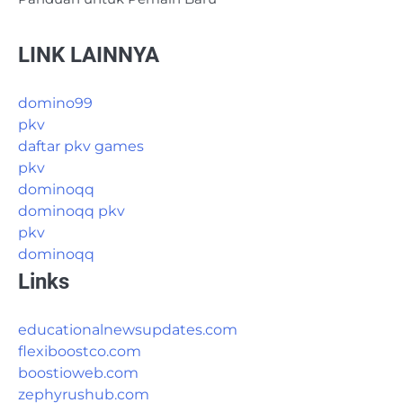
LINK LAINNYA
domino99
pkv
daftar pkv games
pkv
dominoqq
dominoqq pkv
pkv
dominoqq
Links
educationalnewsupdates.com
flexiboostco.com
boostioweb.com
zephyrushub.com