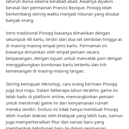
seluruh dunia selama berabad-abad. Awalnya diyakini
berasal dari permainan Prancis Bezique, Pinoqq telah
berkembang seiring waktu menjadi hiburan yang disukai
banyak orang.
Versi tradisional Pinoqq biasanya dimainkan dengan
setumpuk 48 kartu, terdiri dari dua set sembilan hingga as
di masing-masing empat jenis kartu. Permainan ini
biasanya dimainkan oleh empat pemain secara
berpasangan, dengan tujuan untuk mencetak poin dengan
menggabungkan kombinasi kartu tertentu dan trik
kemenangan di masing-masing tangan.
Seiring kemajuan teknologi, cara orang bermain Pinoqq
juga ikut maju. Dalam beberapa tahun terakhir, game ini
telah hadir di platform online, memungkinkan pemain
untuk menikmati game ini dari kenyamanan rumah
mereka sendiri. Evolusi ini tidak hanya membuat Pinoqq
lebih mudah diakses oleh khalayak yang lebih luas, namun
juga memperkenalkan fitur dan variasi baru yang
memberikan kehidupan baru ke dalam permainan.