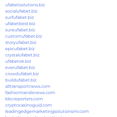
ufabetsolutions.biz
socialufabet.biz
surfufabet.biz
ufabetbest.biz
sureufabet.biz
customufabet.biz
storyufabet.biz
epicufabet.biz
crystalufabet.biz
ufabetok.biz
everufabet.biz
crowdufabet.biz
buildufabet.biz
alltransportnews.com
fashiontrandsnews.com
bbcreporters.com
cryptocasinoguid.com
leadingedgemarketingsolutionsmi.com