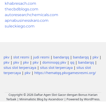
khabresach.com
thecbdblogs.com
autoresearchchemicals.com
apnabusinesskaro.com
suleckiego.com
pkv
|
slot resmi
|
judi resmi
|
bandarqq
|
bandarqq
|
pkv
|
pkv
|
pkv
|
pkv
|
pkv
|
dominoqq pkv
|
qq
|
bandarqq
|
situs slot terpercaya
|
situs slot terpercaya
|
situs slot
terpercaya
|
pkv
|
https://hematqq.pkvgamesresmi.org/
Copyright © 2026
Daftar Agen Slot Gacor dengan Bonus Harian
Terbaik
| Minimalistic Blog by
Ascendoor
| Powered by
WordPress
.