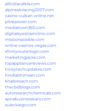
allindiacafela.com
alpineskiracing2007.com
casino-vulkan-online.net
pitrepower.com
mediatown360.com
digitaleyestrainclinic.com
missionposible.com
online-casinos-vegas.com
xfinityrouterlogin.com
marketingjacks.com
topappliancereviews.com
trickytechupdates.com
hindiabhimaan.com
khabresach.com
thecbdblogs.com
autoresearchchemicals.com
apnabusinesskaro.com
suleckiego.com