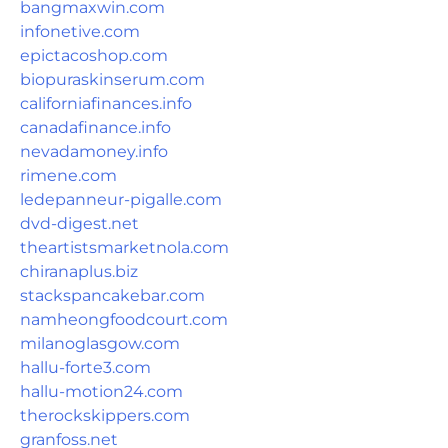
bangmaxwin.com
infonetive.com
epictacoshop.com
biopuraskinserum.com
californiafinances.info
canadafinance.info
nevadamoney.info
rimene.com
ledepanneur-pigalle.com
dvd-digest.net
theartistsmarketnola.com
chiranaplus.biz
stackspancakebar.com
namheongfoodcourt.com
milanoglasgow.com
hallu-forte3.com
hallu-motion24.com
therockskippers.com
granfoss.net