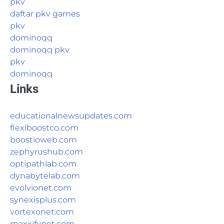
pkv
daftar pkv games
pkv
dominoqq
dominoqq pkv
pkv
dominoqq
Links
educationalnewsupdates.com
flexiboostco.com
boostioweb.com
zephyrushub.com
optipathlab.com
dynabytelab.com
evolvionet.com
synexisplus.com
vortexonet.com
maxxifynet.com