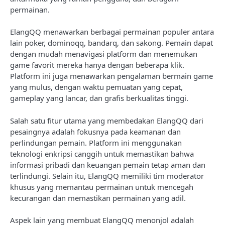
permainan.
ElangQQ menawarkan berbagai permainan populer antara
lain poker, dominoqq, bandarq, dan sakong. Pemain dapat
dengan mudah menavigasi platform dan menemukan
game favorit mereka hanya dengan beberapa klik.
Platform ini juga menawarkan pengalaman bermain game
yang mulus, dengan waktu pemuatan yang cepat,
gameplay yang lancar, dan grafis berkualitas tinggi.
Salah satu fitur utama yang membedakan ElangQQ dari
pesaingnya adalah fokusnya pada keamanan dan
perlindungan pemain. Platform ini menggunakan
teknologi enkripsi canggih untuk memastikan bahwa
informasi pribadi dan keuangan pemain tetap aman dan
terlindungi. Selain itu, ElangQQ memiliki tim moderator
khusus yang memantau permainan untuk mencegah
kecurangan dan memastikan permainan yang adil.
Aspek lain yang membuat ElangQQ menonjol adalah