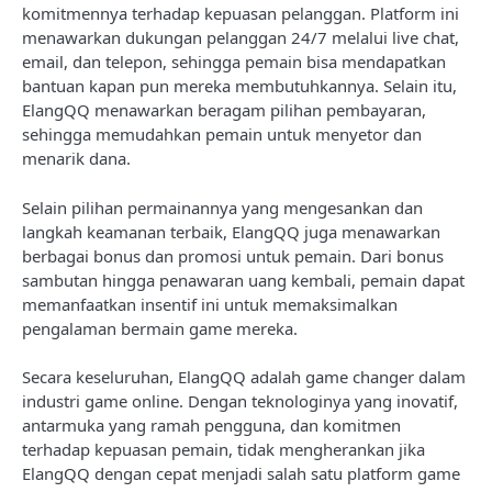
komitmennya terhadap kepuasan pelanggan. Platform ini
menawarkan dukungan pelanggan 24/7 melalui live chat,
email, dan telepon, sehingga pemain bisa mendapatkan
bantuan kapan pun mereka membutuhkannya. Selain itu,
ElangQQ menawarkan beragam pilihan pembayaran,
sehingga memudahkan pemain untuk menyetor dan
menarik dana.
Selain pilihan permainannya yang mengesankan dan
langkah keamanan terbaik, ElangQQ juga menawarkan
berbagai bonus dan promosi untuk pemain. Dari bonus
sambutan hingga penawaran uang kembali, pemain dapat
memanfaatkan insentif ini untuk memaksimalkan
pengalaman bermain game mereka.
Secara keseluruhan, ElangQQ adalah game changer dalam
industri game online. Dengan teknologinya yang inovatif,
antarmuka yang ramah pengguna, dan komitmen
terhadap kepuasan pemain, tidak mengherankan jika
ElangQQ dengan cepat menjadi salah satu platform game