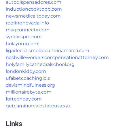
autodispensadores.com
inductioncooktopp.com
newsmedicaltoday.com
roofingnevada.info
magconnectx.com
synexispro.com
holayomi.com
ligadeciclismodecundinamarca.com
nashvilleworkerscompensationattorney.com
holyfamilycathedralschool.org
londonkiddy.com
ufabetcoaching.biz
davismindfulness.org
millionairebyte.com
fortechday.com
getcaminorealestateusa.xyz
Links