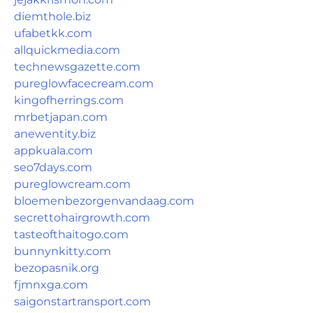
diemthole.biz
ufabetkk.com
allquickmedia.com
technewsgazette.com
pureglowfacecream.com
kingofherrings.com
mrbetjapan.com
anewentity.biz
appkuala.com
seo7days.com
pureglowcream.com
bloemenbezorgenvandaag.com
secrettohairgrowth.com
tasteofthaitogo.com
bunnynkitty.com
bezopasnik.org
fjmnxga.com
saigonstartransport.com