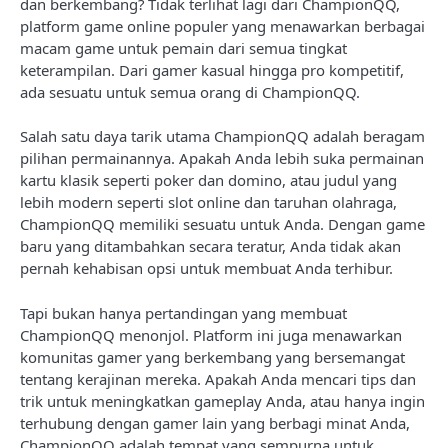
dan berkembang? Tidak terlihat lagi dari ChampionQQ,
platform game online populer yang menawarkan berbagai
macam game untuk pemain dari semua tingkat
keterampilan. Dari gamer kasual hingga pro kompetitif,
ada sesuatu untuk semua orang di ChampionQQ.
Salah satu daya tarik utama ChampionQQ adalah beragam
pilihan permainannya. Apakah Anda lebih suka permainan
kartu klasik seperti poker dan domino, atau judul yang
lebih modern seperti slot online dan taruhan olahraga,
ChampionQQ memiliki sesuatu untuk Anda. Dengan game
baru yang ditambahkan secara teratur, Anda tidak akan
pernah kehabisan opsi untuk membuat Anda terhibur.
Tapi bukan hanya pertandingan yang membuat
ChampionQQ menonjol. Platform ini juga menawarkan
komunitas gamer yang berkembang yang bersemangat
tentang kerajinan mereka. Apakah Anda mencari tips dan
trik untuk meningkatkan gameplay Anda, atau hanya ingin
terhubung dengan gamer lain yang berbagi minat Anda,
ChampionQQ adalah tempat yang sempurna untuk