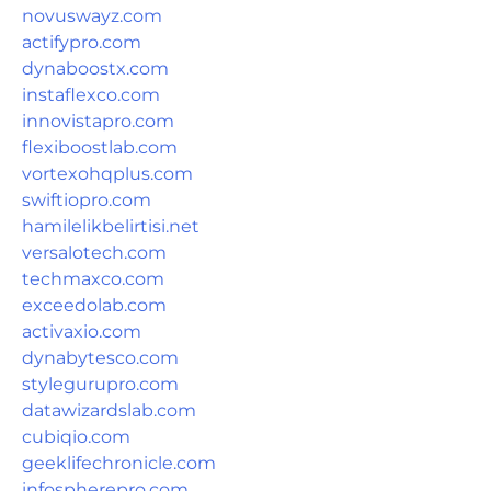
novuswayz.com
actifypro.com
dynaboostx.com
instaflexco.com
innovistapro.com
flexiboostlab.com
vortexohqplus.com
swiftiopro.com
hamilelikbelirtisi.net
versalotech.com
techmaxco.com
exceedolab.com
activaxio.com
dynabytesco.com
stylegurupro.com
datawizardslab.com
cubiqio.com
geeklifechronicle.com
infospherepro.com