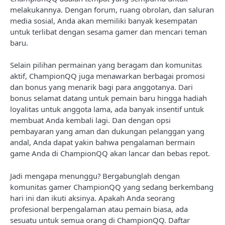
melakukannya. Dengan forum, ruang obrolan, dan saluran
media sosial, Anda akan memiliki banyak kesempatan
untuk terlibat dengan sesama gamer dan mencari teman
baru.
Selain pilihan permainan yang beragam dan komunitas
aktif, ChampionQQ juga menawarkan berbagai promosi
dan bonus yang menarik bagi para anggotanya. Dari
bonus selamat datang untuk pemain baru hingga hadiah
loyalitas untuk anggota lama, ada banyak insentif untuk
membuat Anda kembali lagi. Dan dengan opsi
pembayaran yang aman dan dukungan pelanggan yang
andal, Anda dapat yakin bahwa pengalaman bermain
game Anda di ChampionQQ akan lancar dan bebas repot.
Jadi mengapa menunggu? Bergabunglah dengan
komunitas gamer ChampionQQ yang sedang berkembang
hari ini dan ikuti aksinya. Apakah Anda seorang
profesional berpengalaman atau pemain biasa, ada
sesuatu untuk semua orang di ChampionQQ. Daftar