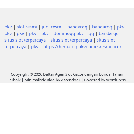
pkv
|
slot resmi
|
judi resmi
|
bandarqq
|
bandarqq
|
pkv
|
pkv
|
pkv
|
pkv
|
pkv
|
dominoqq pkv
|
qq
|
bandarqq
|
situs slot terpercaya
|
situs slot terpercaya
|
situs slot
terpercaya
|
pkv
|
https://hematqq.pkvgamesresmi.org/
Copyright © 2026
Daftar Agen Slot Gacor dengan Bonus Harian
Terbaik
| Minimalistic Blog by
Ascendoor
| Powered by
WordPress
.