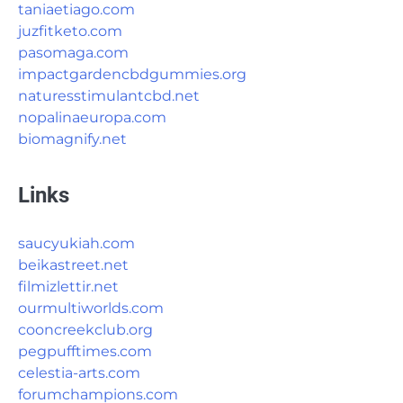
taniaetiago.com
juzfitketo.com
pasomaga.com
impactgardencbdgummies.org
naturesstimulantcbd.net
nopalinaeuropa.com
biomagnify.net
Links
saucyukiah.com
beikastreet.net
filmizlettir.net
ourmultiworlds.com
cooncreekclub.org
pegpufftimes.com
celestia-arts.com
forumchampions.com