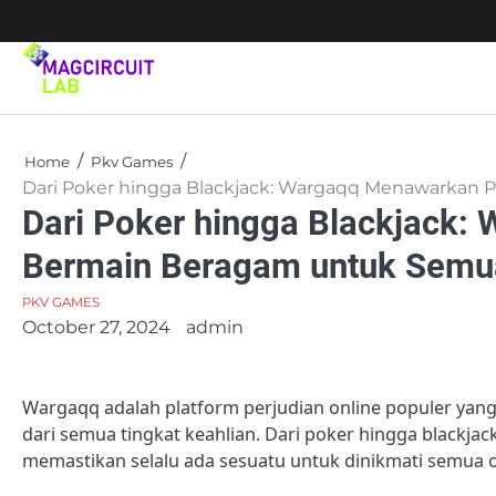
Skip
to
content
Home
Pkv Games
Dari Poker hingga Blackjack: Wargaqq Menawarka
Dari Poker hingga Blackjack
Bermain Beragam untuk Semu
PKV GAMES
October 27, 2024
admin
Wargaqq adalah platform perjudian online populer y
dari semua tingkat keahlian. Dari poker hingga blackja
memastikan selalu ada sesuatu untuk dinikmati semua 