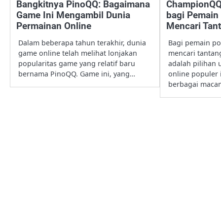
Bangkitnya PinoQQ: Bagaimana
ChampionQQ:
Game Ini Mengambil Dunia
bagi Pemain
Permainan Online
Mencari Tan
Dalam beberapa tahun terakhir, dunia
Bagi pemain po
game online telah melihat lonjakan
mencari tanta
popularitas game yang relatif baru
adalah pilihan 
bernama PinoQQ. Game ini, yang…
online populer
berbagai maca