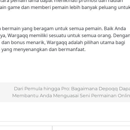
tara pemain lama dapat menikmati promosi dan hadiah
ain game dan memberi pemain lebih banyak peluang untu
 bermain yang beragam untuk semua pemain. Baik Anda
nnya, Wargaqq memiliki sesuatu untuk semua orang. Denga
dan bonus menarik, Wargaqq adalah pilihan utama bagi
e yang menyenangkan dan bermanfaat.
Dari Pemula hingga Pro: Bagaimana Depoqq Dap
Membantu Anda Menguasai Seni Permainan Onli