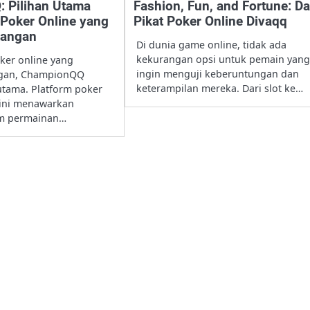
 Pilihan Utama
Fashion, Fun, and Fortune: D
 Poker Online yang
Pikat Poker Online Divaqq
tangan
Di dunia game online, tidak ada
kekurangan opsi untuk pemain yan
ker online yang
ingin menguji keberuntungan dan
ngan, ChampionQQ
keterampilan mereka. Dari slot ke…
utama. Platform poker
 ini menawarkan
m permainan…