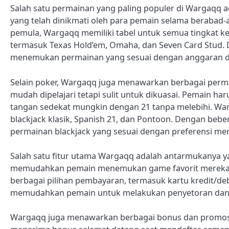
Salah satu permainan yang paling populer di Wargaqq a
yang telah dinikmati oleh para pemain selama berabad
pemula, Wargaqq memiliki tabel untuk semua tingkat kea
termasuk Texas Hold’em, Omaha, dan Seven Card Stud.
menemukan permainan yang sesuai dengan anggaran da
Selain poker, Wargaqq juga menawarkan berbagai permai
mudah dipelajari tetapi sulit untuk dikuasai. Pemain 
tangan sedekat mungkin dengan 21 tanpa melebihi. Wa
blackjack klasik, Spanish 21, dan Pontoon. Dengan be
permainan blackjack yang sesuai dengan preferensi me
Salah satu fitur utama Wargaqq adalah antarmukanya y
memudahkan pemain menemukan game favorit mereka d
berbagai pilihan pembayaran, termasuk kartu kredit/deb
memudahkan pemain untuk melakukan penyetoran dan 
Wargaqq juga menawarkan berbagai bonus dan promosi