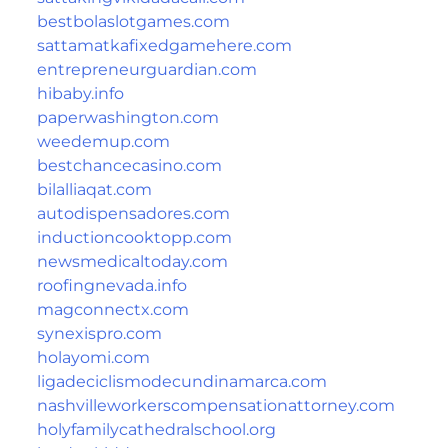
bestbolaslotgames.com
sattamatkafixedgamehere.com
entrepreneurguardian.com
hibaby.info
paperwashington.com
weedemup.com
bestchancecasino.com
bilalliaqat.com
autodispensadores.com
inductioncooktopp.com
newsmedicaltoday.com
roofingnevada.info
magconnectx.com
synexispro.com
holayomi.com
ligadeciclismodecundinamarca.com
nashvilleworkerscompensationattorney.com
holyfamilycathedralschool.org