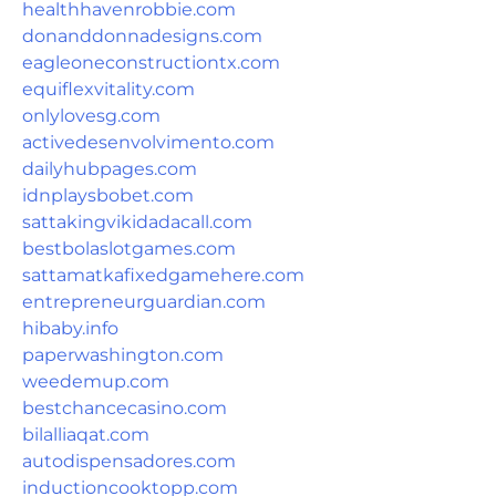
healthhavenrobbie.com
donanddonnadesigns.com
eagleoneconstructiontx.com
equiflexvitality.com
onlylovesg.com
activedesenvolvimento.com
dailyhubpages.com
idnplaysbobet.com
sattakingvikidadacall.com
bestbolaslotgames.com
sattamatkafixedgamehere.com
entrepreneurguardian.com
hibaby.info
paperwashington.com
weedemup.com
bestchancecasino.com
bilalliaqat.com
autodispensadores.com
inductioncooktopp.com