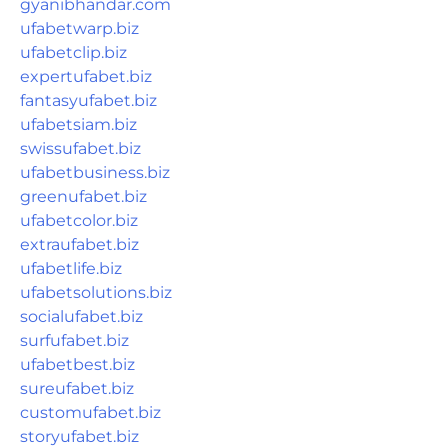
gyanibhandar.com
ufabetwarp.biz
ufabetclip.biz
expertufabet.biz
fantasyufabet.biz
ufabetsiam.biz
swissufabet.biz
ufabetbusiness.biz
greenufabet.biz
ufabetcolor.biz
extraufabet.biz
ufabetlife.biz
ufabetsolutions.biz
socialufabet.biz
surfufabet.biz
ufabetbest.biz
sureufabet.biz
customufabet.biz
storyufabet.biz