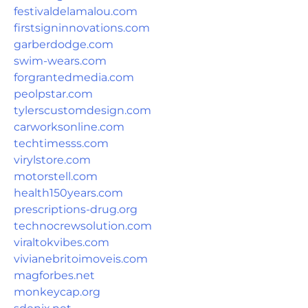
festivaldelamalou.com
firstsigninnovations.com
garberdodge.com
swim-wears.com
forgrantedmedia.com
peolpstar.com
tylerscustomdesign.com
carworksonline.com
techtimesss.com
virylstore.com
motorstell.com
health150years.com
prescriptions-drug.org
technocrewsolution.com
viraltokvibes.com
vivianebritoimoveis.com
magforbes.net
monkeycap.org