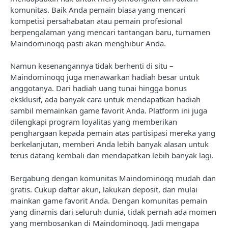
komunitas. Baik Anda pemain biasa yang mencari
kompetisi persahabatan atau pemain profesional
berpengalaman yang mencari tantangan baru, turnamen
Maindominoqq pasti akan menghibur Anda.
Namun kesenangannya tidak berhenti di situ –
Maindominoqq juga menawarkan hadiah besar untuk
anggotanya. Dari hadiah uang tunai hingga bonus
eksklusif, ada banyak cara untuk mendapatkan hadiah
sambil memainkan game favorit Anda. Platform ini juga
dilengkapi program loyalitas yang memberikan
penghargaan kepada pemain atas partisipasi mereka yang
berkelanjutan, memberi Anda lebih banyak alasan untuk
terus datang kembali dan mendapatkan lebih banyak lagi.
Bergabung dengan komunitas Maindominoqq mudah dan
gratis. Cukup daftar akun, lakukan deposit, dan mulai
mainkan game favorit Anda. Dengan komunitas pemain
yang dinamis dari seluruh dunia, tidak pernah ada momen
yang membosankan di Maindominoqq. Jadi mengapa