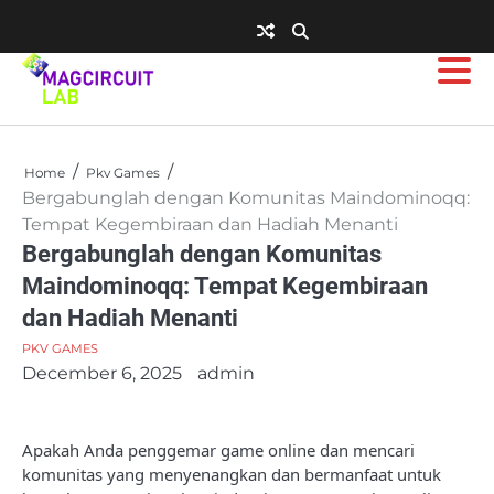
Skip
to
content
Home
Pkv Games
Bergabunglah dengan Komunitas Maindominoqq:
Tempat Kegembiraan dan Hadiah Menanti
Bergabunglah dengan Komunitas
Maindominoqq: Tempat Kegembiraan
dan Hadiah Menanti
PKV GAMES
December 6, 2025
admin
Apakah Anda penggemar game online dan mencari
komunitas yang menyenangkan dan bermanfaat untuk