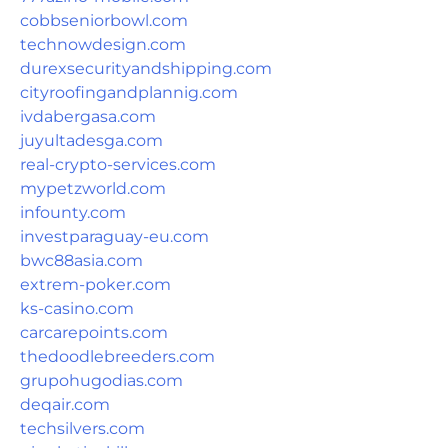
cobbseniorbowl.com
technowdesign.com
durexsecurityandshipping.com
cityroofingandplannig.com
ivdabergasa.com
juyultadesga.com
real-crypto-services.com
mypetzworld.com
infounty.com
investparaguay-eu.com
bwc88asia.com
extrem-poker.com
ks-casino.com
carcarepoints.com
thedoodlebreeders.com
grupohugodias.com
deqair.com
techsilvers.com