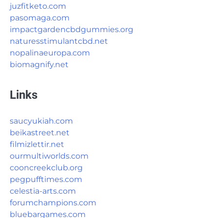
juzfitketo.com
pasomaga.com
impactgardencbdgummies.org
naturesstimulantcbd.net
nopalinaeuropa.com
biomagnify.net
Links
saucyukiah.com
beikastreet.net
filmizlettir.net
ourmultiworlds.com
cooncreekclub.org
pegpufftimes.com
celestia-arts.com
forumchampions.com
bluebargames.com