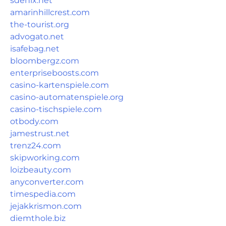
sdenix.net
amarinhillcrest.com
the-tourist.org
advogato.net
isafebag.net
bloombergz.com
enterpriseboosts.com
casino-kartenspiele.com
casino-automatenspiele.org
casino-tischspiele.com
otbody.com
jamestrust.net
trenz24.com
skipworking.com
loizbeauty.com
anyconverter.com
timespedia.com
jejakkrismon.com
diemthole.biz