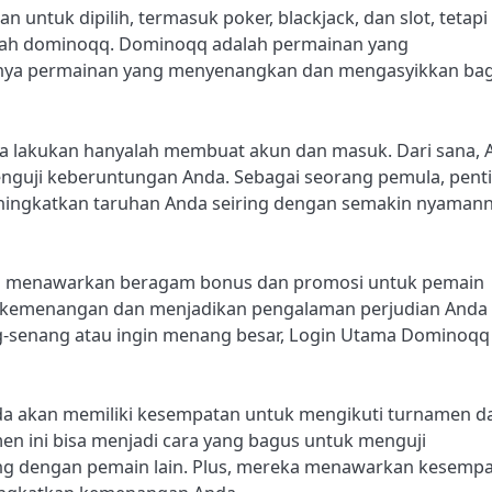
uk dipilih, termasuk poker, blackjack, dan slot, tetapi
adalah dominoqq. Dominoqq adalah permainan yang
nya permainan yang menyenangkan dan mengasyikkan bag
a lakukan hanyalah membuat akun dan masuk. Dari sana, 
nguji keberuntungan Anda. Sebagai seorang pemula, pent
ningkatkan taruhan Anda seiring dengan semakin nyaman
ah menawarkan beragam bonus dan promosi untuk pemain
 kemenangan dan menjadikan pengalaman perjudian Anda
ng-senang atau ingin menang besar, Login Utama Dominoqq
da akan memiliki kesempatan untuk mengikuti turnamen d
en ini bisa menjadi cara yang bagus untuk menguji
ng dengan pemain lain. Plus, mereka menawarkan kesemp