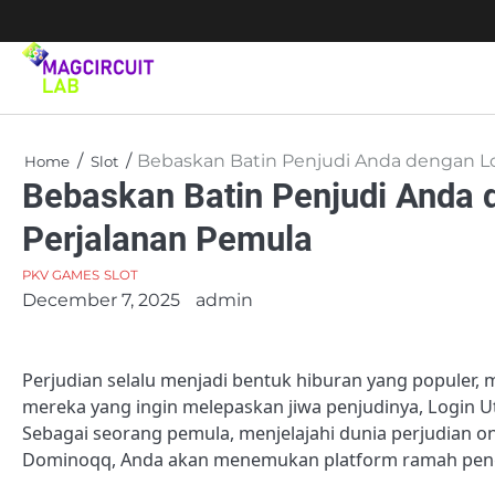
Skip
to
content
Bebaskan Batin Penjudi Anda dengan L
Home
Slot
Bebaskan Batin Penjudi Anda
Perjalanan Pemula
PKV GAMES
SLOT
December 7, 2025
admin
Perjudian selalu menjadi bentuk hiburan yang populer, 
mereka yang ingin melepaskan jiwa penjudinya, Login
Sebagai seorang pemula, menjelajahi dunia perjudian o
Dominoqq, Anda akan menemukan platform ramah pe