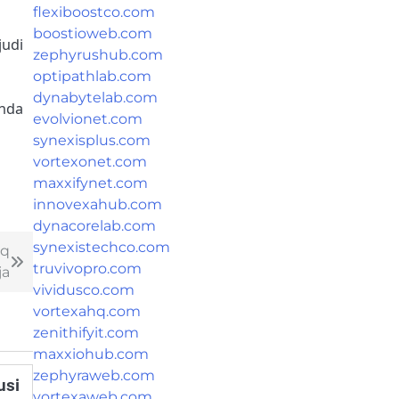
flexiboostco.com
boostioweb.com
judi
zephyrushub.com
optipathlab.com
dynabytelab.com
Anda
evolvionet.com
synexisplus.com
vortexonet.com
maxxifynet.com
innovexahub.com
dynacorelab.com
synexistechco.com
qq
truvivopro.com
ja
vividusco.com
vortexahq.com
zenithifyit.com
maxxiohub.com
zephyraweb.com
usi
vortexaweb.com