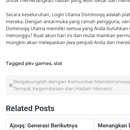
untuk memenangkan hadiah yang lebih besar dan men
Secara keseluruhan, Login Utama Dominoqq adalah plat
mereka. Dengan antarmuka yang ramah pengguna, varia
Dominoqq Utama memiliki semua yang Anda butuhkan un
menunggu? Buat akun hari ini dan mulai mainkan perma
mungkin akan melepaskan jiwa penjudi Anda dan menda
Tagged
pkv games
,
slot
Bergabunglah dengan Komunitas Maindominoqq
Post
Tempat Kegembiraan dan Hadiah Menanti
navigation
Related Posts
Ajoqq: Generasi Berikutnya
Menangkan 