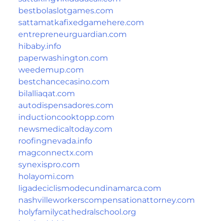
bestbolaslotgames.com
sattamatkafixedgamehere.com
entrepreneurguardian.com
hibaby.info
paperwashington.com
weedemup.com
bestchancecasino.com
bilalliaqat.com
autodispensadores.com
inductioncooktopp.com
newsmedicaltoday.com
roofingnevada.info
magconnectx.com
synexispro.com
holayomi.com
ligadeciclismodecundinamarca.com
nashvilleworkerscompensationattorney.com
holyfamilycathedralschool.org