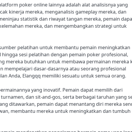
atform poker online lainnya adalah alat analisisnya yang
acak kinerja mereka, menganalisis gameplay mereka, dan
meninjau statistik dan riwayat tangan mereka, pemain dapa
kelemahan mereka, dan mengembangkan strategi untuk
ai sumber pelatihan untuk membantu pemain meningkatkan
l hingga sesi pelatihan dengan pemain poker profesional,
ang mereka butuhkan untuk membawa permainan mereka 
in mempelajari dasar-dasarnya atau seorang profesional
n Anda, Elangqq memiliki sesuatu untuk semua orang.
 permainannya yang inovatif. Pemain dapat memilih dari
urnamen, dan sit-and-gos, serta berbagai taruhan yang s
ng ditawarkan, pemain dapat menantang diri mereka send
lawan, membantu mereka untuk meningkatkan dan tumbuh