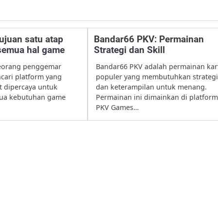
tujuan satu atap
Bandar66 PKV: Permainan
semua hal game
Strategi dan Skill
eorang penggemar
Bandar66 PKV adalah permainan kar
ari platform yang
populer yang membutuhkan strateg
t dipercaya untuk
dan keterampilan untuk menang.
ua kebutuhan game
Permainan ini dimainkan di platfor
PKV Games…