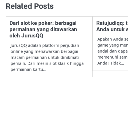
Related Posts
Dari slot ke poker: berbagai
Ratujudiqq: 
permainan yang ditawarkan
Anda untuk 
oleh JurusQQ
Apakah Anda s
game yang menc
JurusQQ adalah platform perjudian
andal dan dapa
online yang menawarkan berbagai
memenuhi sem
macam permainan untuk dinikmati
Anda? Tidak…
pemain. Dari mesin slot klasik hingga
permainan kartu…