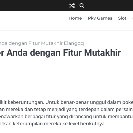
Home
Pkv Games
Slot
nda dengan Fitur Mutakhir Elangqq
r Anda dengan Fitur Mutakhir
dikit keberuntungan. Untuk benar-benar unggul dalam poke
an mereka dan tetap menjadi yang terdepan dalam persain
menawarkan berbagai fitur yang dirancang untuk membantu
an keterampilan mereka ke level berikutnya.