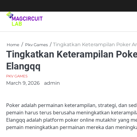
Skip
to
content
Tingkatkan Keterampilan Poker A
Home
Pkv Games
Tingkatkan Keterampilan Poke
Elangqq
PKV GAMES
March 9, 2026
admin
Poker adalah permainan keterampilan, strategi, dan se
pemain harus terus berusaha meningkatkan keterampil
Elangqq adalah platform poker online mutakhir yang 
pemain meningkatkan permainan mereka dan meningkatk