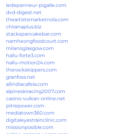
ledepanneur-pigalle.com
dvd-digest.net
theartistsmarketnola.com
chiranaplus.biz
stackspancakebar.com
namheongfoodcourt.com
milanoglasgow.com
hallu-forte3.com
hallu-motion24.com
therockskippers.com
granfoss.net
allindiacafela.com
alpineskiracing2007.com
casino-vulkan-online.net
pitrepower.com
mediatown360.com
digitaleyestrainclinic.com
missionposible.com