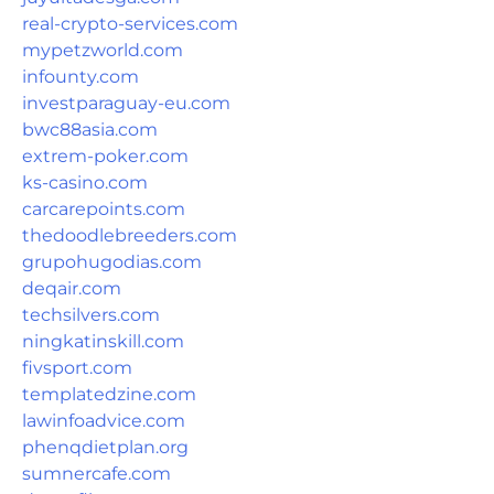
real-crypto-services.com
mypetzworld.com
infounty.com
investparaguay-eu.com
bwc88asia.com
extrem-poker.com
ks-casino.com
carcarepoints.com
thedoodlebreeders.com
grupohugodias.com
deqair.com
techsilvers.com
ningkatinskill.com
fivsport.com
templatedzine.com
lawinfoadvice.com
phenqdietplan.org
sumnercafe.com