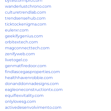
bytestormpro.com
wanderlustchrono.com
culturetrendlab.com
trendsensehub.com
ticktockenigma.com
eulerxr.com
geekifygenius.com
orbitextech.com
magconnecttech.com
zenifyweb.com
livetogel.co
genmatfiredoor.com
findlascegasproperties.com
healthhavenrobbie.com
donanddonnadesigns.com
eagleoneconstructiontx.com
equiflexvitality.com
onlylovesg.com
activedesenvolvimento.com