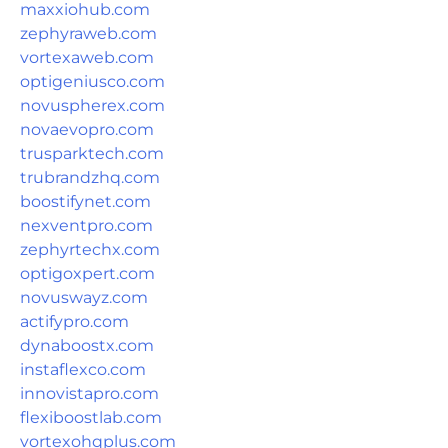
maxxiohub.com
zephyraweb.com
vortexaweb.com
optigeniusco.com
novuspherex.com
novaevopro.com
trusparktech.com
trubrandzhq.com
boostifynet.com
nexventpro.com
zephyrtechx.com
optigoxpert.com
novuswayz.com
actifypro.com
dynaboostx.com
instaflexco.com
innovistapro.com
flexiboostlab.com
vortexohqplus.com