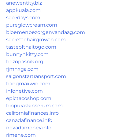
anewentity.biz
appkuala.com
seo7days.com
pureglowcream.com
bloemenbezorgenvandaag.com
secrettohairgrowth.com
tasteofthaitogo.com
bunnynkitty.com
bezopasnik.org
fjmnxga.com
saigonstartransport.com
bangmaxwin.com
infonetive.com
epictacoshop.com
biopuraskinserum.com
californiafinances.info
canadafinance.info
nevadamoney.info
rimene.com