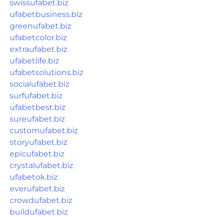
swissufabet.biz
ufabetbusiness.biz
greenufabet.biz
ufabetcolor.biz
extraufabet.biz
ufabetlife.biz
ufabetsolutions.biz
socialufabet.biz
surfufabet.biz
ufabetbest.biz
sureufabet.biz
customufabet.biz
storyufabet.biz
epicufabet.biz
crystalufabet.biz
ufabetok.biz
everufabet.biz
crowdufabet.biz
buildufabet.biz