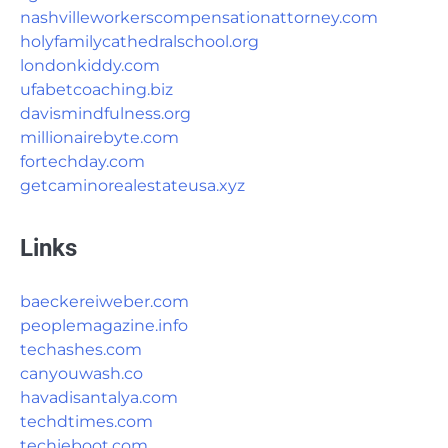
nashvilleworkerscompensationattorney.com
holyfamilycathedralschool.org
londonkiddy.com
ufabetcoaching.biz
davismindfulness.org
millionairebyte.com
fortechday.com
getcaminorealestateusa.xyz
Links
baeckereiweber.com
peoplemagazine.info
techashes.com
canyouwash.co
havadisantalya.com
techdtimes.com
techieboot.com