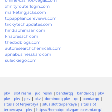
online-casinos-vegas.com
xfinityrouterlogin.com
marketingjacks.com
topappliancereviews.com
trickytechupdates.com
hindiabhimaan.com
khabresach.com
thecbdblogs.com
autoresearchchemicals.com
apnabusinesskaro.com
suleckiego.com
pkv
|
slot resmi
|
judi resmi
|
bandarqq
|
bandarqq
|
pkv
|
pkv
|
pkv
|
pkv
|
pkv
|
dominoqq pkv
|
qq
|
bandarqq
|
situs slot terpercaya
|
situs slot terpercaya
|
situs slot
terpercaya
|
pkv
|
https://hematqq.pkvgamesresmi.org/