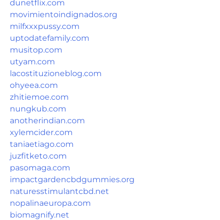
dunetflix.com
movimientoindignados.org
milfxxxpussy.com
uptodatefamily.com
musitop.com
utyam.com
lacostituzioneblog.com
ohyeea.com
zhitiemoe.com
nungkub.com
anotherindian.com
xylemcider.com
taniaetiago.com
juzfitketo.com
pasomaga.com
impactgardencbdgummies.org
naturesstimulantcbd.net
nopalinaeuropa.com
biomagnify.net