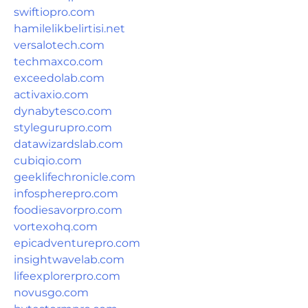
swiftiopro.com
hamilelikbelirtisi.net
versalotech.com
techmaxco.com
exceedolab.com
activaxio.com
dynabytesco.com
stylegurupro.com
datawizardslab.com
cubiqio.com
geeklifechronicle.com
infospherepro.com
foodiesavorpro.com
vortexohq.com
epicadventurepro.com
insightwavelab.com
lifeexplorerpro.com
novusgo.com