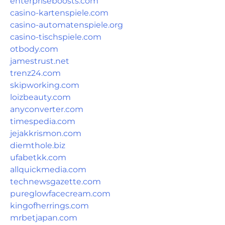
enterpriseboosts.com
casino-kartenspiele.com
casino-automatenspiele.org
casino-tischspiele.com
otbody.com
jamestrust.net
trenz24.com
skipworking.com
loizbeauty.com
anyconverter.com
timespedia.com
jejakkrismon.com
diemthole.biz
ufabetkk.com
allquickmedia.com
technewsgazette.com
pureglowfacecream.com
kingofherrings.com
mrbetjapan.com