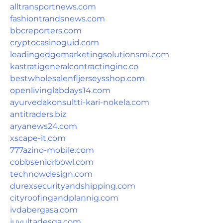
alltransportnews.com
fashiontrandsnews.com
bbcreporters.com
cryptocasinoguid.com
leadingedgemarketingsolutionsmi.com
kastratigeneralcontractinginc.co
bestwholesalenfljerseysshop.com
openlivinglabdays14.com
ayurvedakonsultti-kari-nokela.com
antitraders.biz
aryanews24.com
xscape-it.com
777azino-mobile.com
cobbseniorbowl.com
technowdesign.com
durexsecurityandshipping.com
cityroofingandplannig.com
ivdabergasa.com
juyultadesga.com