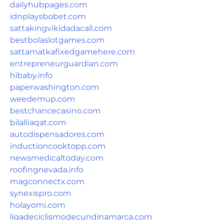
dailyhubpages.com
idnplaysbobet.com
sattakingvikidadacall.com
bestbolaslotgames.com
sattamatkafixedgamehere.com
entrepreneurguardian.com
hibaby.info
paperwashington.com
weedemup.com
bestchancecasino.com
bilalliaqat.com
autodispensadores.com
inductioncooktopp.com
newsmedicaltoday.com
roofingnevada.info
magconnectx.com
synexispro.com
holayomi.com
ligadeciclismodecundinamarca.com