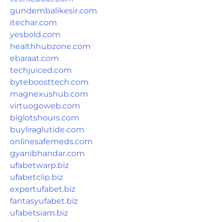
gundembalikesir.com
itechar.com
yesbold.com
healthhubzone.com
ebaraat.com
techjuiced.com
byteboosttech.com
magnexushub.com
virtuogoweb.com
biglotshours.com
buyliraglutide.com
onlinesafemeds.com
gyanibhandar.com
ufabetwarp.biz
ufabetclip.biz
expertufabet.biz
fantasyufabet.biz
ufabetsiam.biz