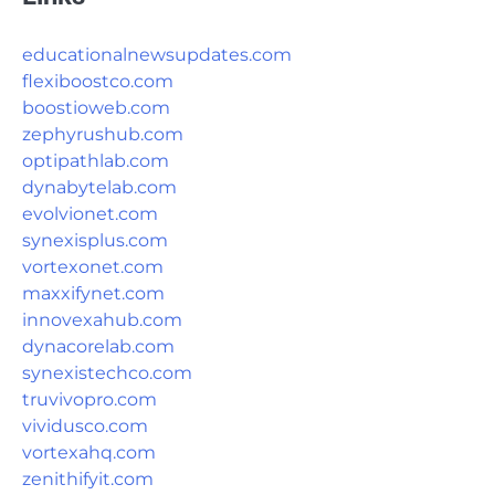
educationalnewsupdates.com
flexiboostco.com
boostioweb.com
zephyrushub.com
optipathlab.com
dynabytelab.com
evolvionet.com
synexisplus.com
vortexonet.com
maxxifynet.com
innovexahub.com
dynacorelab.com
synexistechco.com
truvivopro.com
vividusco.com
vortexahq.com
zenithifyit.com