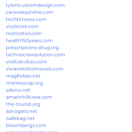
tylerscustomdesign.com
carworksonline.com
techtimesss.com
virylstore.com
motorstell.com
health150years.com
prescriptions-drug.org
technocrewsolution.com
viraltokvibes.com
vivianebritoimoveis.com
magforbes.net
monkeycap.org
sdenix.net
amarinhillcrest.com
the-tourist.org
advogato.net
isafebag.net
bloombergz.com