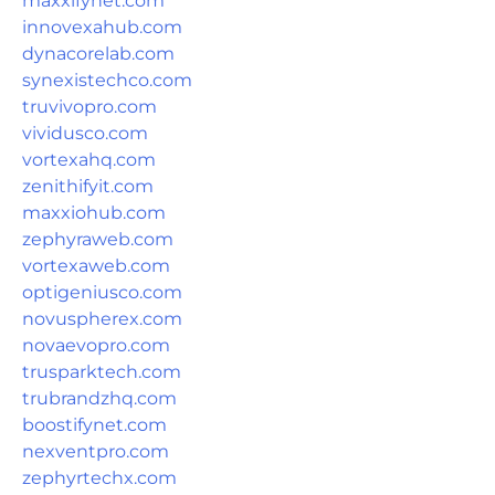
maxxifynet.com
innovexahub.com
dynacorelab.com
synexistechco.com
truvivopro.com
vividusco.com
vortexahq.com
zenithifyit.com
maxxiohub.com
zephyraweb.com
vortexaweb.com
optigeniusco.com
novuspherex.com
novaevopro.com
trusparktech.com
trubrandzhq.com
boostifynet.com
nexventpro.com
zephyrtechx.com