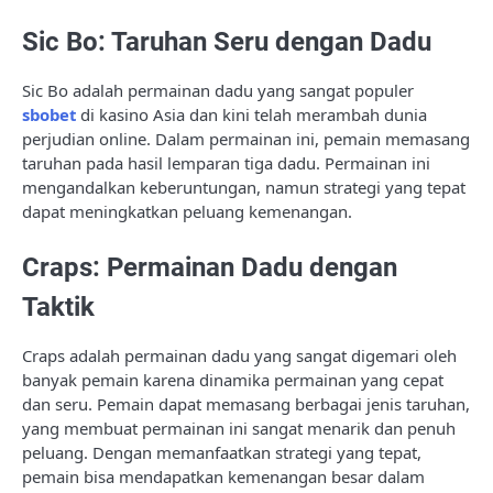
Sic Bo: Taruhan Seru dengan Dadu
Sic Bo adalah permainan dadu yang sangat populer
sbobet
di kasino Asia dan kini telah merambah dunia
perjudian online. Dalam permainan ini, pemain memasang
taruhan pada hasil lemparan tiga dadu. Permainan ini
mengandalkan keberuntungan, namun strategi yang tepat
dapat meningkatkan peluang kemenangan.
Craps: Permainan Dadu dengan
Taktik
Craps adalah permainan dadu yang sangat digemari oleh
banyak pemain karena dinamika permainan yang cepat
dan seru. Pemain dapat memasang berbagai jenis taruhan,
yang membuat permainan ini sangat menarik dan penuh
peluang. Dengan memanfaatkan strategi yang tepat,
pemain bisa mendapatkan kemenangan besar dalam