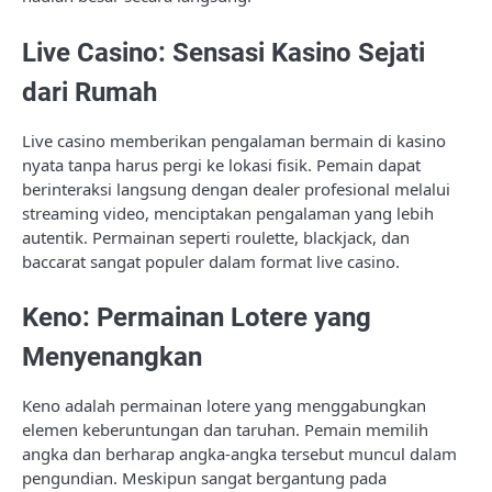
Live Casino: Sensasi Kasino Sejati
dari Rumah
Live casino memberikan pengalaman bermain di kasino
nyata tanpa harus pergi ke lokasi fisik. Pemain dapat
berinteraksi langsung dengan dealer profesional melalui
streaming video, menciptakan pengalaman yang lebih
autentik. Permainan seperti roulette, blackjack, dan
baccarat sangat populer dalam format live casino.
Keno: Permainan Lotere yang
Menyenangkan
Keno adalah permainan lotere yang menggabungkan
elemen keberuntungan dan taruhan. Pemain memilih
angka dan berharap angka-angka tersebut muncul dalam
pengundian. Meskipun sangat bergantung pada