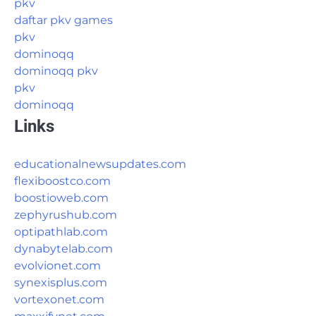
pkv
daftar pkv games
pkv
dominoqq
dominoqq pkv
pkv
dominoqq
Links
educationalnewsupdates.com
flexiboostco.com
boostioweb.com
zephyrushub.com
optipathlab.com
dynabytelab.com
evolvionet.com
synexisplus.com
vortexonet.com