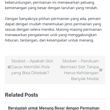
keberuntungan, permainan ini menawarkan peluang
kemenangan yang besar dengan taruhan yang rendah.
Dengan banyaknya pilihan permainan yang ada, pemain
dapat dengan mudah menemukan jenis permainan yang
sesuai dengan selera mereka. Masing-masing permainan
menawarkan pengalaman unik yang menggabungkan
hiburan, tantangan, dan kesempatan untuk menang.
Sbobet – Apakah Slot
Sbobet – Panduan
Post
Gacor Memiliki Pola
Bermain Slot Tanpa
navigation
yang Bisa Ditebak?
Harus Kehilangan
Banyak Modal
Related Posts
Bersiaplah untuk Menang Besar dengan Permainan