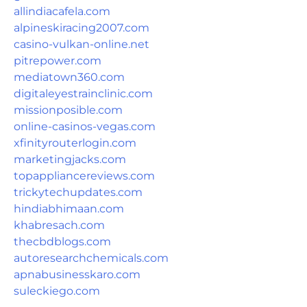
allindiacafela.com
alpineskiracing2007.com
casino-vulkan-online.net
pitrepower.com
mediatown360.com
digitaleyestrainclinic.com
missionposible.com
online-casinos-vegas.com
xfinityrouterlogin.com
marketingjacks.com
topappliancereviews.com
trickytechupdates.com
hindiabhimaan.com
khabresach.com
thecbdblogs.com
autoresearchchemicals.com
apnabusinesskaro.com
suleckiego.com