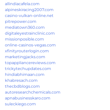
allindiacafela.com
alpineskiracing2007.com
casino-vulkan-online.net
pitrepower.com
mediatown360.com
digitaleyestrainclinic.com
missionposible.com
online-casinos-vegas.com
xfinityrouterlogin.com
marketingjacks.com
topappliancereviews.com
trickytechupdates.com
hindiabhimaan.com
khabresach.com
thecbdblogs.com
autoresearchchemicals.com
apnabusinesskaro.com
suleckiego.com