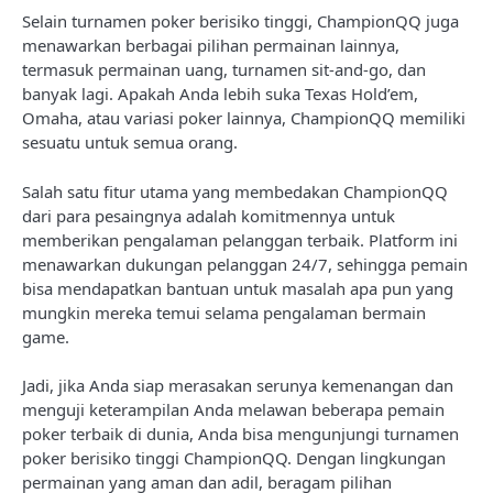
Selain turnamen poker berisiko tinggi, ChampionQQ juga
menawarkan berbagai pilihan permainan lainnya,
termasuk permainan uang, turnamen sit-and-go, dan
banyak lagi. Apakah Anda lebih suka Texas Hold’em,
Omaha, atau variasi poker lainnya, ChampionQQ memiliki
sesuatu untuk semua orang.
Salah satu fitur utama yang membedakan ChampionQQ
dari para pesaingnya adalah komitmennya untuk
memberikan pengalaman pelanggan terbaik. Platform ini
menawarkan dukungan pelanggan 24/7, sehingga pemain
bisa mendapatkan bantuan untuk masalah apa pun yang
mungkin mereka temui selama pengalaman bermain
game.
Jadi, jika Anda siap merasakan serunya kemenangan dan
menguji keterampilan Anda melawan beberapa pemain
poker terbaik di dunia, Anda bisa mengunjungi turnamen
poker berisiko tinggi ChampionQQ. Dengan lingkungan
permainan yang aman dan adil, beragam pilihan