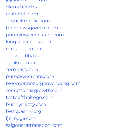
diemthole.biz
ufabetkk.com
allquickmedia.com
technewsgazette.com
pureglowfacecream.com
kingofherrings.com
mrbetjapan.com
anewentity.biz
appkuala.com
seo7days.com
pureglowcream.com
bloemenbezorgenvandaag.com
secrettohairgrowth.com
tasteofthaitogo.com
bunnynkitty.com
bezopasnik.org
fjmnxga.com
saigonstartransport.com