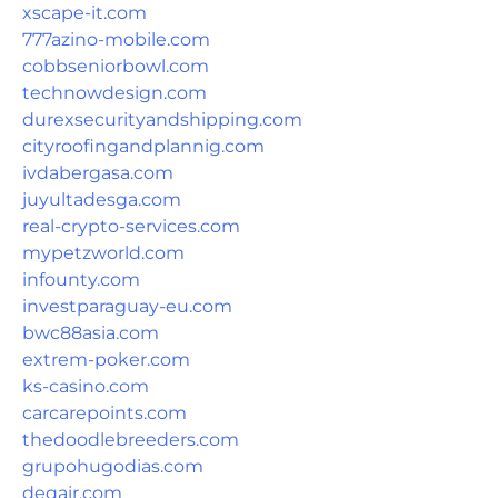
xscape-it.com
777azino-mobile.com
cobbseniorbowl.com
technowdesign.com
durexsecurityandshipping.com
cityroofingandplannig.com
ivdabergasa.com
juyultadesga.com
real-crypto-services.com
mypetzworld.com
infounty.com
investparaguay-eu.com
bwc88asia.com
extrem-poker.com
ks-casino.com
carcarepoints.com
thedoodlebreeders.com
grupohugodias.com
deqair.com