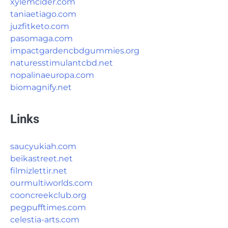
xylemcider.com
taniaetiago.com
juzfitketo.com
pasomaga.com
impactgardencbdgummies.org
naturesstimulantcbd.net
nopalinaeuropa.com
biomagnify.net
Links
saucyukiah.com
beikastreet.net
filmizlettir.net
ourmultiworlds.com
cooncreekclub.org
pegpufftimes.com
celestia-arts.com