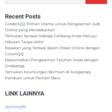
Recent Posts
GoldenQQ: Pilihan Utama untuk Pengalaman Judi
Online yang Mendebarkan
Temukan Sensasi Hobiqq: Gerbang Anda Menuju
Hiburan Tanpa Akhir
Rasakan yang Terbaik dalam Poker Online dengan
CrownQQ
Maksimalkan Pengalaman Taruhan Anda dengan
Onebetqq
Temukan Keuntungan Bermain di Juraganqq:
Panduan untuk Pemain Baru
LINK LAINNYA
domino99