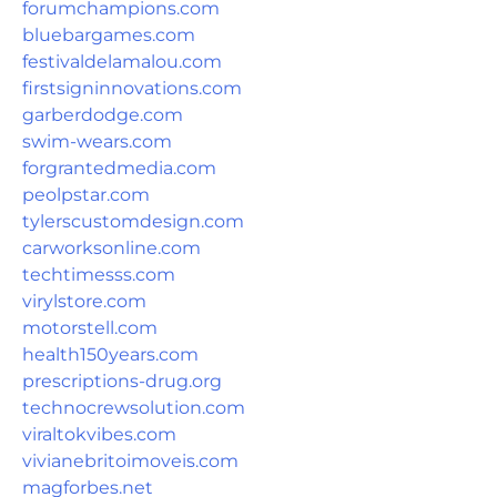
forumchampions.com
bluebargames.com
festivaldelamalou.com
firstsigninnovations.com
garberdodge.com
swim-wears.com
forgrantedmedia.com
peolpstar.com
tylerscustomdesign.com
carworksonline.com
techtimesss.com
virylstore.com
motorstell.com
health150years.com
prescriptions-drug.org
technocrewsolution.com
viraltokvibes.com
vivianebritoimoveis.com
magforbes.net