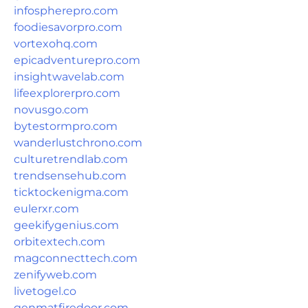
infospherepro.com
foodiesavorpro.com
vortexohq.com
epicadventurepro.com
insightwavelab.com
lifeexplorerpro.com
novusgo.com
bytestormpro.com
wanderlustchrono.com
culturetrendlab.com
trendsensehub.com
ticktockenigma.com
eulerxr.com
geekifygenius.com
orbitextech.com
magconnecttech.com
zenifyweb.com
livetogel.co
genmatfiredoor.com