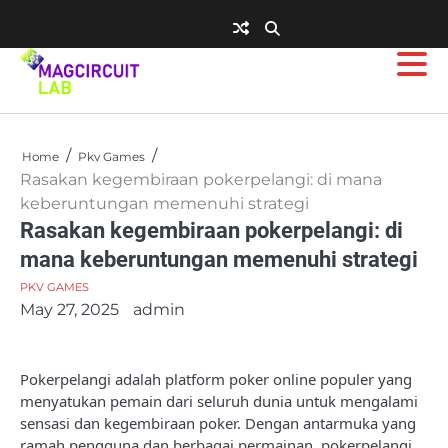
Skip
to
content
Home
Pkv Games
Rasakan kegembiraan pokerpelangi: di mana
keberuntungan memenuhi strategi
Rasakan kegembiraan pokerpelangi: di
mana keberuntungan memenuhi strategi
PKV GAMES
May 27, 2025
admin
Pokerpelangi adalah platform poker online populer yang
menyatukan pemain dari seluruh dunia untuk mengalami
sensasi dan kegembiraan poker. Dengan antarmuka yang
ramah pengguna dan berbagai permainan, pokerpelangi