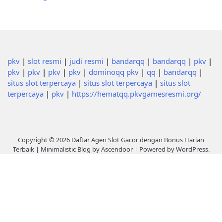
pkv
|
slot resmi
|
judi resmi
|
bandarqq
|
bandarqq
|
pkv
|
pkv
|
pkv
|
pkv
|
pkv
|
dominoqq pkv
|
qq
|
bandarqq
|
situs slot terpercaya
|
situs slot terpercaya
|
situs slot
terpercaya
|
pkv
|
https://hematqq.pkvgamesresmi.org/
Copyright © 2026
Daftar Agen Slot Gacor dengan Bonus Harian
Terbaik
| Minimalistic Blog by
Ascendoor
| Powered by
WordPress
.