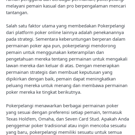
melayani pemain kasual dan pro berpengalaman mencari
tantangan.
Salah satu faktor utama yang membedakan Pokerpelangi
dari platform poker online lainnya adalah penekanannya
pada strategi. Sementara keberuntungan berperan dalam
permainan poker apa pun, pokerpelangi mendorong
pemain untuk menggunakan keterampilan dan
pengetahuan mereka tentang permainan untuk mengakali
lawan mereka dan keluar di atas. Dengan menerapkan
permainan strategis dan membuat keputusan yang
dipikirkan dengan baik, pemain dapat meningkatkan
peluang mereka untuk menang dan membawa permainan
poker mereka ke tingkat berikutnya.
Pokerpelangi menawarkan berbagai permainan poker
yang sesuai dengan preferensi setiap pemain, termasuk
Texas Hold’em, Omaha, dan Seven Card Stud. Apakah Anda
penggemar poker tradisional atau ingin mencoba sesuatu
yang baru, pokerpelangi memiliki sesuatu untuk semua