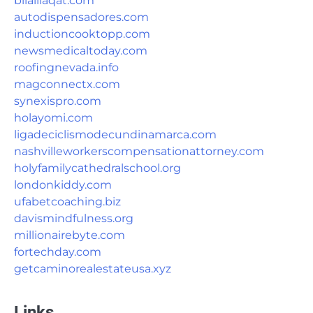
bilalliaqat.com
autodispensadores.com
inductioncooktopp.com
newsmedicaltoday.com
roofingnevada.info
magconnectx.com
synexispro.com
holayomi.com
ligadeciclismodecundinamarca.com
nashvilleworkerscompensationattorney.com
holyfamilycathedralschool.org
londonkiddy.com
ufabetcoaching.biz
davismindfulness.org
millionairebyte.com
fortechday.com
getcaminorealestateusa.xyz
Links