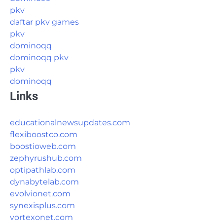
pkv
daftar pkv games
pkv
dominoqq
dominoqq pkv
pkv
dominoqq
Links
educationalnewsupdates.com
flexiboostco.com
boostioweb.com
zephyrushub.com
optipathlab.com
dynabytelab.com
evolvionet.com
synexisplus.com
vortexonet.com