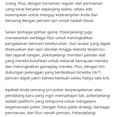
orang. Plus, dengan turnamen reguler dan permainan
uang tunai berjalan sepanjang waktu, selalu ada
kesempatan untuk menguji keterampilan Anda dan
bersaing dengan pemain lain untuk hadiah besar.
Selain berbagai pilihan game, Pokerpelangi juga
menawarkan berbagai fitur untuk meningkatkan
pengalaman bermain keseluruhan. Dari avatar yang dapat
disesuaikan dan opsi obrolan hingga statistik terperinci
dan sejarah tangan, pokerpelangi memberi pemain alat
yang mereka butuhkan untuk melacak kemajuan mereka
dan meningkatkan gameplay mereka. Plus, dengan tim
dukungan pelanggan yang berdedikasi tersedia 24/7,
pemain dapat yakin bahwa bantuan selalu hanya satu klik.
Apakah Anda seorang pro poker berpengalaman atau
pendatang baru yang ingin mempelajari tali, pokerpelangi
adalah platform yang sempurna untuk mengalami
kegembiraan poker. Dengan fokus pada strategi, berbagai
permainan, dan fitur ramah pemain, Pokerpelangi