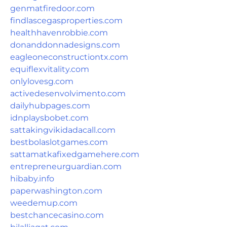
genmatfiredoor.com
findlascegasproperties.com
healthhavenrobbie.com
donanddonnadesigns.com
eagleoneconstructiontx.com
equiflexvitality.com
onlylovesg.com
activedesenvolvimento.com
dailyhubpages.com
idnplaysbobet.com
sattakingvikidadacall.com
bestbolaslotgames.com
sattamatkafixedgamehere.com
entrepreneurguardian.com
hibaby.info
paperwashington.com
weedemup.com
bestchancecasino.com