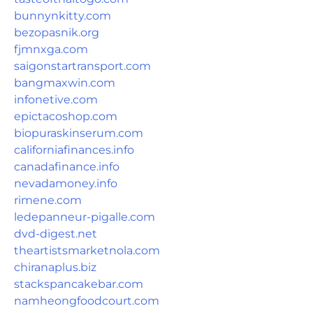
bunnynkitty.com
bezopasnik.org
fjmnxga.com
saigonstartransport.com
bangmaxwin.com
infonetive.com
epictacoshop.com
biopuraskinserum.com
californiafinances.info
canadafinance.info
nevadamoney.info
rimene.com
ledepanneur-pigalle.com
dvd-digest.net
theartistsmarketnola.com
chiranaplus.biz
stackspancakebar.com
namheongfoodcourt.com