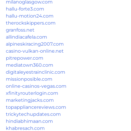
milanoglasgow.com
hallu-forte3.com
hallu-motion24.com
therockskippers.com
granfoss.net
allindiacafela.com
alpineskiracing2007.com
casino-vulkan-online.net
pitrepower.com
mediatown360.com
digitaleyestrainclinic.com
missionposible.com
online-casinos-vegas.com
xfinityrouterlogin.com
marketingjacks.com
topappliancereviews.com
trickytechupdates.com
hindiabhimaan.com
khabresach.com