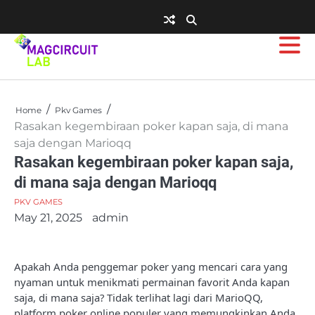
Skip
to
content
Home
Pkv Games
Rasakan kegembiraan poker kapan saja, di mana
saja dengan Marioqq
Rasakan kegembiraan poker kapan saja,
di mana saja dengan Marioqq
PKV GAMES
May 21, 2025
admin
Apakah Anda penggemar poker yang mencari cara yang
nyaman untuk menikmati permainan favorit Anda kapan
saja, di mana saja? Tidak terlihat lagi dari MarioQQ,
platform poker online populer yang memungkinkan Anda