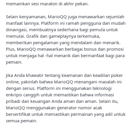
memainkan sesi maraton di akhir pekan.
Selain kenyamanan, MarioQQ juga menawarkan sejumlah
manfaat lainnya. Platform ini ramah pengguna dan mudah
dinavigasi, membuatnya sederhana bagi pemula untuk
memulai. Grafik dan gameplaynya terkemuka,
memberikan pengalaman yang mendalam dan menarik.
Plus, MarioQQ menawarkan berbagai bonus dan promosi
untuk menjaga hal -hal menarik dan bermanfaat bagi para
pemain.
Jika Anda khawatir tentang keamanan dan keadilan poker
online, yakinlah bahwa MarioQQ menangani masalah ini
dengan serius. Platform ini menggunakan teknologi
enkripsi canggih untuk memastikan bahwa informasi
pribadi dan keuangan Anda aman dan aman. Selain itu,
MarioQQ menggunakan generator nomor acak
bersertifikat untuk memastikan permainan yang adil untuk
semua pemain.