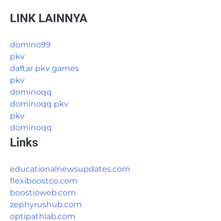
LINK LAINNYA
domino99
pkv
daftar pkv games
pkv
dominoqq
dominoqq pkv
pkv
dominoqq
Links
educationalnewsupdates.com
flexiboostco.com
boostioweb.com
zephyrushub.com
optipathlab.com