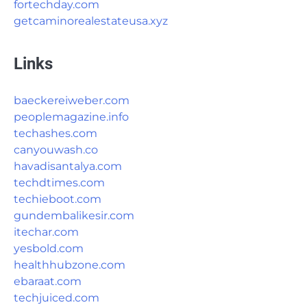
fortechday.com
getcaminorealestateusa.xyz
Links
baeckereiweber.com
peoplemagazine.info
techashes.com
canyouwash.co
havadisantalya.com
techdtimes.com
techieboot.com
gundembalikesir.com
itechar.com
yesbold.com
healthhubzone.com
ebaraat.com
techjuiced.com