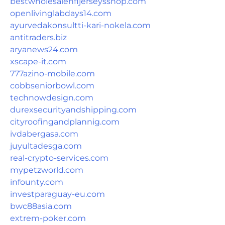
bestwholesalenfljerseysshop.com
openlivinglabdays14.com
ayurvedakonsultti-kari-nokela.com
antitraders.biz
aryanews24.com
xscape-it.com
777azino-mobile.com
cobbseniorbowl.com
technowdesign.com
durexsecurityandshipping.com
cityroofingandplannig.com
ivdabergasa.com
juyultadesga.com
real-crypto-services.com
mypetzworld.com
infounty.com
investparaguay-eu.com
bwc88asia.com
extrem-poker.com