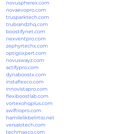
novuspherex.com
novaevopro.com
trusparktech.com
trubrandzhq.com
boostifynet.com
nexventpro.com
zephyrtechx.com
optigoxpert.com
novuswayz.com
actifypro.com
dynaboostx.com
instaflexco.com
innovistapro.com
flexiboostlab.com
vortexohqplus.com
swiftiopro.com
hamilelikbelirtisi.net
versalotech.com
techmaxco.com