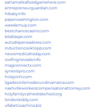
sattamatkafixedgamehere.com
entrepreneurguardian.com
hibaby.info
paperwashington.com
weedemup.com
bestchancecasino.com
bilalliaqat.com
autodispensadores.com
inductioncooktopp.com
newsmedicaltoday.com
roofingnevada.info
magconnectx.com
synexispro.com
holayomi.com
ligadeciclismodecundinamarca.com
nashvilleworkerscompensationattorney.com
holyfamilycathedralschool.org
londonkiddy.com
ufabetcoaching.biz