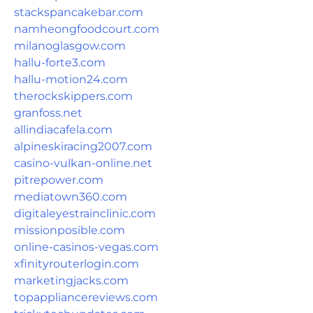
stackspancakebar.com
namheongfoodcourt.com
milanoglasgow.com
hallu-forte3.com
hallu-motion24.com
therockskippers.com
granfoss.net
allindiacafela.com
alpineskiracing2007.com
casino-vulkan-online.net
pitrepower.com
mediatown360.com
digitaleyestrainclinic.com
missionposible.com
online-casinos-vegas.com
xfinityrouterlogin.com
marketingjacks.com
topappliancereviews.com