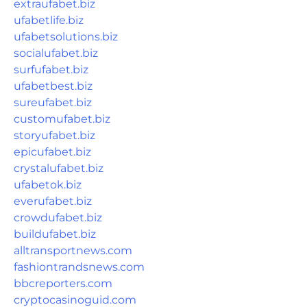
extraufabet.biz
ufabetlife.biz
ufabetsolutions.biz
socialufabet.biz
surfufabet.biz
ufabetbest.biz
sureufabet.biz
customufabet.biz
storyufabet.biz
epicufabet.biz
crystalufabet.biz
ufabetok.biz
everufabet.biz
crowdufabet.biz
buildufabet.biz
alltransportnews.com
fashiontrandsnews.com
bbcreporters.com
cryptocasinoguid.com