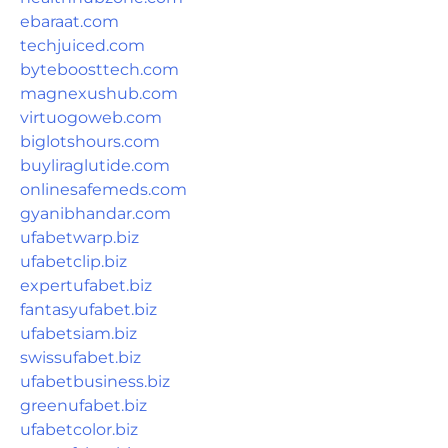
ebaraat.com
techjuiced.com
byteboosttech.com
magnexushub.com
virtuogoweb.com
biglotshours.com
buyliraglutide.com
onlinesafemeds.com
gyanibhandar.com
ufabetwarp.biz
ufabetclip.biz
expertufabet.biz
fantasyufabet.biz
ufabetsiam.biz
swissufabet.biz
ufabetbusiness.biz
greenufabet.biz
ufabetcolor.biz