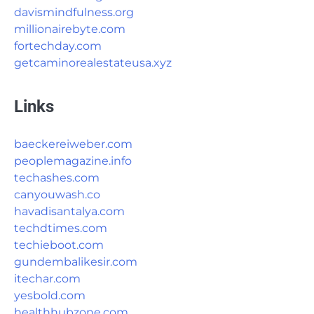
davismindfulness.org
millionairebyte.com
fortechday.com
getcaminorealestateusa.xyz
Links
baeckereiweber.com
peoplemagazine.info
techashes.com
canyouwash.co
havadisantalya.com
techdtimes.com
techieboot.com
gundembalikesir.com
itechar.com
yesbold.com
healthhubzone.com