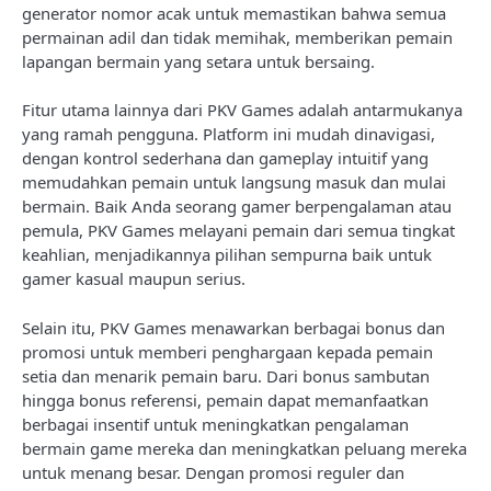
generator nomor acak untuk memastikan bahwa semua
permainan adil dan tidak memihak, memberikan pemain
lapangan bermain yang setara untuk bersaing.
Fitur utama lainnya dari PKV Games adalah antarmukanya
yang ramah pengguna. Platform ini mudah dinavigasi,
dengan kontrol sederhana dan gameplay intuitif yang
memudahkan pemain untuk langsung masuk dan mulai
bermain. Baik Anda seorang gamer berpengalaman atau
pemula, PKV Games melayani pemain dari semua tingkat
keahlian, menjadikannya pilihan sempurna baik untuk
gamer kasual maupun serius.
Selain itu, PKV Games menawarkan berbagai bonus dan
promosi untuk memberi penghargaan kepada pemain
setia dan menarik pemain baru. Dari bonus sambutan
hingga bonus referensi, pemain dapat memanfaatkan
berbagai insentif untuk meningkatkan pengalaman
bermain game mereka dan meningkatkan peluang mereka
untuk menang besar. Dengan promosi reguler dan