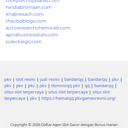
trickytechupdates.com
hindiabhimaan.com
khabresach.com
thecbdblogs.com
autoresearchchemicals.com
apnabusinesskaro.com
suleckiego.com
pkv
|
slot resmi
|
judi resmi
|
bandarqq
|
bandarqq
|
pkv
|
pkv
|
pkv
|
pkv
|
pkv
|
dominoqq pkv
|
qq
|
bandarqq
|
situs slot terpercaya
|
situs slot terpercaya
|
situs slot
terpercaya
|
pkv
|
https://hematqq.pkvgamesresmi.org/
Copyright © 2026
Daftar Agen Slot Gacor dengan Bonus Harian