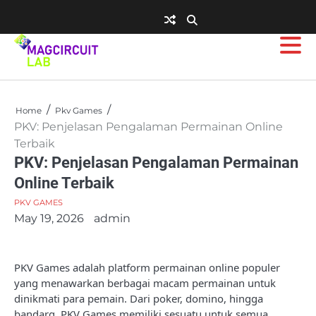
Skip
to
content
Home
Pkv Games
PKV: Penjelasan Pengalaman Permainan Online
Terbaik
PKV: Penjelasan Pengalaman Permainan
Online Terbaik
PKV GAMES
May 19, 2026
admin
PKV Games adalah platform permainan online populer
yang menawarkan berbagai macam permainan untuk
dinikmati para pemain. Dari poker, domino, hingga
bandarq, PKV Games memiliki sesuatu untuk semua