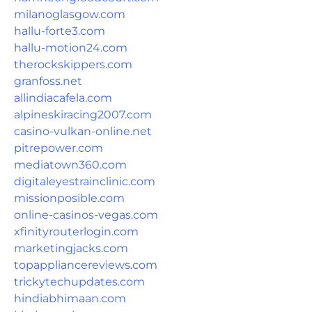
milanoglasgow.com
hallu-forte3.com
hallu-motion24.com
therockskippers.com
granfoss.net
allindiacafela.com
alpineskiracing2007.com
casino-vulkan-online.net
pitrepower.com
mediatown360.com
digitaleyestrainclinic.com
missionposible.com
online-casinos-vegas.com
xfinityrouterlogin.com
marketingjacks.com
topappliancereviews.com
trickytechupdates.com
hindiabhimaan.com