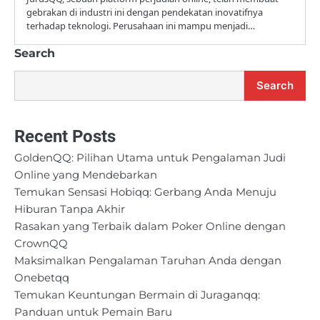
gebrakan di industri ini dengan pendekatan inovatifnya
terhadap teknologi. Perusahaan ini mampu menjadi…
Search
Search
Recent Posts
GoldenQQ: Pilihan Utama untuk Pengalaman Judi
Online yang Mendebarkan
Temukan Sensasi Hobiqq: Gerbang Anda Menuju
Hiburan Tanpa Akhir
Rasakan yang Terbaik dalam Poker Online dengan
CrownQQ
Maksimalkan Pengalaman Taruhan Anda dengan
Onebetqq
Temukan Keuntungan Bermain di Juraganqq:
Panduan untuk Pemain Baru