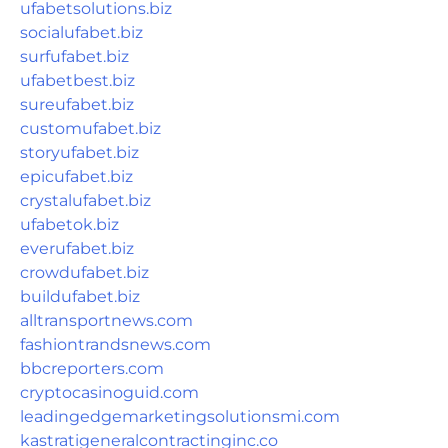
ufabetsolutions.biz
socialufabet.biz
surfufabet.biz
ufabetbest.biz
sureufabet.biz
customufabet.biz
storyufabet.biz
epicufabet.biz
crystalufabet.biz
ufabetok.biz
everufabet.biz
crowdufabet.biz
buildufabet.biz
alltransportnews.com
fashiontrandsnews.com
bbcreporters.com
cryptocasinoguid.com
leadingedgemarketingsolutionsmi.com
kastratigeneralcontractinginc.co