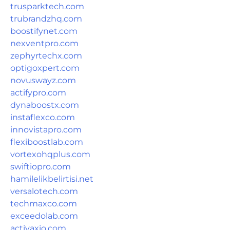
trusparktech.com
trubrandzhq.com
boostifynet.com
nexventpro.com
zephyrtechx.com
optigoxpert.com
novuswayz.com
actifypro.com
dynaboostx.com
instaflexco.com
innovistapro.com
flexiboostlab.com
vortexohqplus.com
swiftiopro.com
hamilelikbelirtisi.net
versalotech.com
techmaxco.com
exceedolab.com
activaxio.com