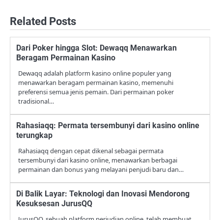
Related Posts
Dari Poker hingga Slot: Dewaqq Menawarkan
Beragam Permainan Kasino
Dewaqq adalah platform kasino online populer yang
menawarkan beragam permainan kasino, memenuhi
preferensi semua jenis pemain. Dari permainan poker
tradisional…
Rahasiaqq: Permata tersembunyi dari kasino online
terungkap
Rahasiaqq dengan cepat dikenal sebagai permata
tersembunyi dari kasino online, menawarkan berbagai
permainan dan bonus yang melayani penjudi baru dan…
Di Balik Layar: Teknologi dan Inovasi Mendorong
Kesuksesan JurusQQ
JurusQQ, sebuah platform perjudian online, telah membuat