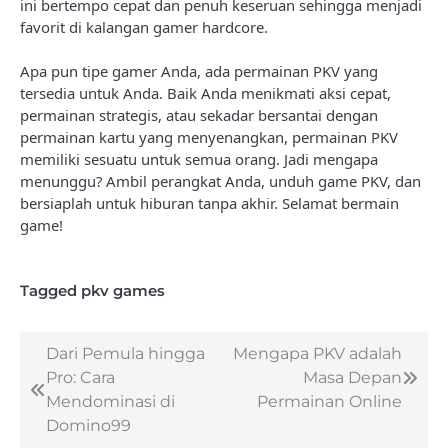
ini bertempo cepat dan penuh keseruan sehingga menjadi
favorit di kalangan gamer hardcore.
Apa pun tipe gamer Anda, ada permainan PKV yang
tersedia untuk Anda. Baik Anda menikmati aksi cepat,
permainan strategis, atau sekadar bersantai dengan
permainan kartu yang menyenangkan, permainan PKV
memiliki sesuatu untuk semua orang. Jadi mengapa
menunggu? Ambil perangkat Anda, unduh game PKV, dan
bersiaplah untuk hiburan tanpa akhir. Selamat bermain
game!
Tagged
pkv games
Dari Pemula hingga
Mengapa PKV adalah
Post
Pro: Cara
Masa Depan
navigation
Mendominasi di
Permainan Online
Domino99