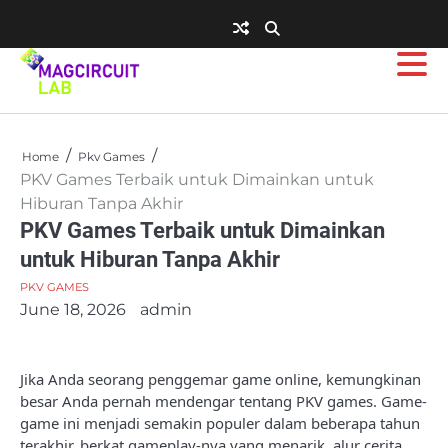
Skip
to
content
Home
Pkv Games
PKV Games Terbaik untuk Dimainkan untuk
Hiburan Tanpa Akhir
PKV Games Terbaik untuk Dimainkan
untuk Hiburan Tanpa Akhir
PKV GAMES
June 18, 2026
admin
Jika Anda seorang penggemar game online, kemungkinan
besar Anda pernah mendengar tentang PKV games. Game-
game ini menjadi semakin populer dalam beberapa tahun
terakhir, berkat gameplay-nya yang menarik, alur cerita