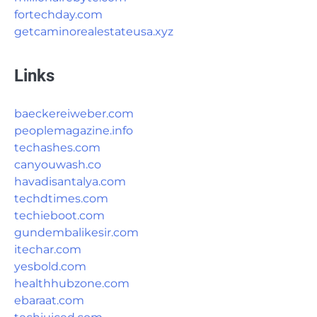
fortechday.com
getcaminorealestateusa.xyz
Links
baeckereiweber.com
peoplemagazine.info
techashes.com
canyouwash.co
havadisantalya.com
techdtimes.com
techieboot.com
gundembalikesir.com
itechar.com
yesbold.com
healthhubzone.com
ebaraat.com