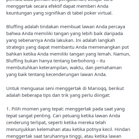
menggertak secara efektif dapat memberi Anda
keuntungan yang signifikan di tabel poker virtual.
Bluffing adalah tindakan membuat lawan Anda percaya
bahwa Anda memiliki tangan yang lebih baik daripada
yang sebenarnya Anda lakukan. Ini adalah langkah
strategis yang dapat membantu Anda memenangkan pot
bahkan ketika Anda memiliki tangan yang lemah. Namun,
Bluffing bukan hanya tentang berbohong – itu
membutuhkan keterampilan, waktu, dan pemahaman
yang baik tentang kecenderungan lawan Anda.
Untuk menguasai seni menggertak di Marioqq, berikut
adalah beberapa tips dan trik yang perlu diingat:
1. Pilih momen yang tepat: menggertak pada saat yang
tepat sangat penting. Cari peluang ketika lawan Anda
cenderung terlipat, seperti ketika mereka telah
menunjukkan kelemahan atau ketika potnya kecil. Hindari
menggertak saat taruhannya tinggi, atau ketika lawan