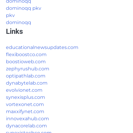
dominoqq
dominoqq pkv
pkv
dominoqq
Links
educationalnewsupdates.com
flexiboostco.com
boostioweb.com
zephyrushub.com
optipathlab.com
dynabytelab.com
evolvionet.com
synexisplus.com
vortexonet.com
maxxifynet.com
innovexahub.com
dynacorelab.com
synexistechco.com