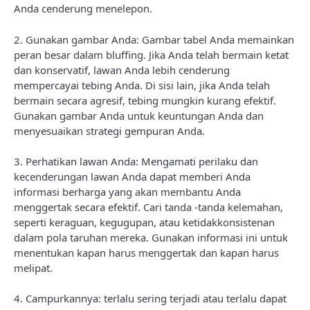
Anda cenderung menelepon.
2. Gunakan gambar Anda: Gambar tabel Anda memainkan
peran besar dalam bluffing. Jika Anda telah bermain ketat
dan konservatif, lawan Anda lebih cenderung
mempercayai tebing Anda. Di sisi lain, jika Anda telah
bermain secara agresif, tebing mungkin kurang efektif.
Gunakan gambar Anda untuk keuntungan Anda dan
menyesuaikan strategi gempuran Anda.
3. Perhatikan lawan Anda: Mengamati perilaku dan
kecenderungan lawan Anda dapat memberi Anda
informasi berharga yang akan membantu Anda
menggertak secara efektif. Cari tanda -tanda kelemahan,
seperti keraguan, kegugupan, atau ketidakkonsistenan
dalam pola taruhan mereka. Gunakan informasi ini untuk
menentukan kapan harus menggertak dan kapan harus
melipat.
4. Campurkannya: terlalu sering terjadi atau terlalu dapat