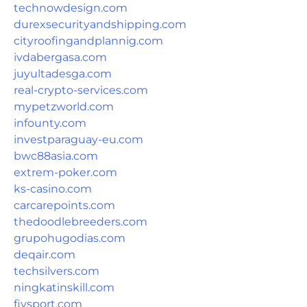
technowdesign.com
durexsecurityandshipping.com
cityroofingandplannig.com
ivdabergasa.com
juyultadesga.com
real-crypto-services.com
mypetzworld.com
infounty.com
investparaguay-eu.com
bwc88asia.com
extrem-poker.com
ks-casino.com
carcarepoints.com
thedoodlebreeders.com
grupohugodias.com
deqair.com
techsilvers.com
ningkatinskill.com
fivsport.com