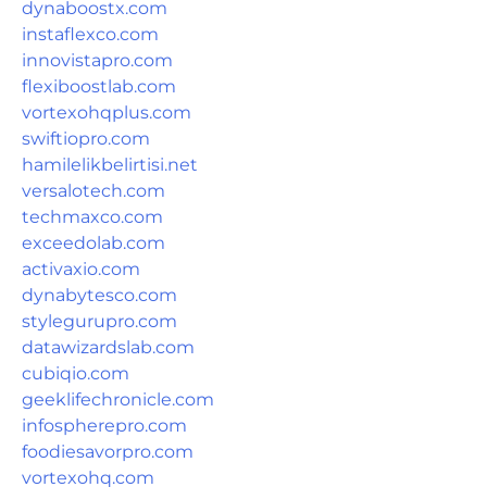
dynaboostx.com
instaflexco.com
innovistapro.com
flexiboostlab.com
vortexohqplus.com
swiftiopro.com
hamilelikbelirtisi.net
versalotech.com
techmaxco.com
exceedolab.com
activaxio.com
dynabytesco.com
stylegurupro.com
datawizardslab.com
cubiqio.com
geeklifechronicle.com
infospherepro.com
foodiesavorpro.com
vortexohq.com