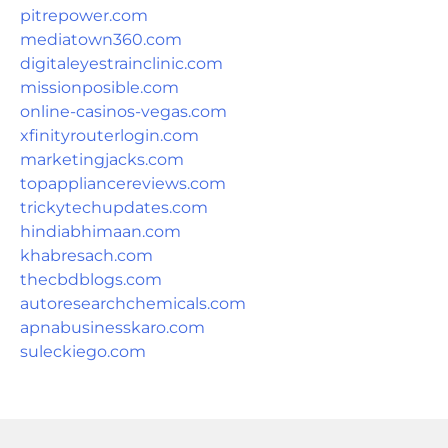
pitrepower.com
mediatown360.com
digitaleyestrainclinic.com
missionposible.com
online-casinos-vegas.com
xfinityrouterlogin.com
marketingjacks.com
topappliancereviews.com
trickytechupdates.com
hindiabhimaan.com
khabresach.com
thecbdblogs.com
autoresearchchemicals.com
apnabusinesskaro.com
suleckiego.com