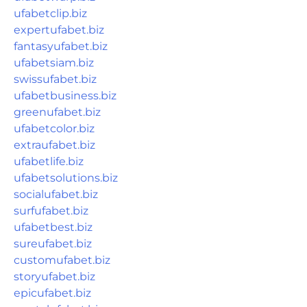
ufabetclip.biz
expertufabet.biz
fantasyufabet.biz
ufabetsiam.biz
swissufabet.biz
ufabetbusiness.biz
greenufabet.biz
ufabetcolor.biz
extraufabet.biz
ufabetlife.biz
ufabetsolutions.biz
socialufabet.biz
surfufabet.biz
ufabetbest.biz
sureufabet.biz
customufabet.biz
storyufabet.biz
epicufabet.biz