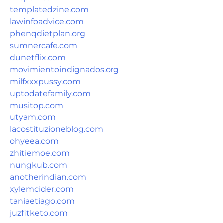
templatedzine.com
lawinfoadvice.com
phenqdietplan.org
sumnercafe.com
dunetflix.com
movimientoindignados.org
milfxxxpussy.com
uptodatefamily.com
musitop.com
utyam.com
lacostituzioneblog.com
ohyeea.com
zhitiemoe.com
nungkub.com
anotherindian.com
xylemcider.com
taniaetiago.com
juzfitketo.com