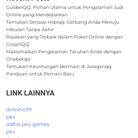
GoldenQQ: Pilihan Utama untuk Pengalaman Judi
Online yang Mendebarkan
Temukan Sensasi Hobiqq: Gerbang Anda Menuju
Hiburan Tanpa Akhir
Rasakan yang Terbaik dalam Poker Online dengan
CrownQQ
Maksimalkan Pengalaman Taruhan Anda dengan
Onebetqq
Temukan Keuntungan Bermain di Juraganqq:
Panduan untuk Pemain Baru
LINK LAINNYA
domino99
pkv
daftar pkv games
pkv