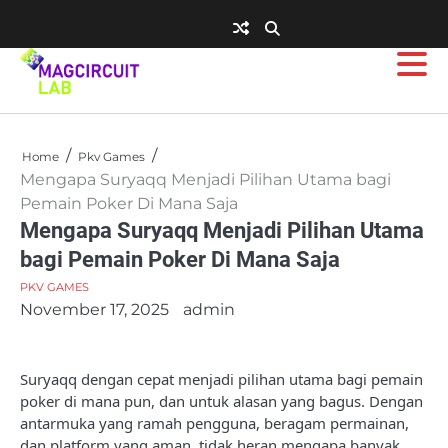
Skip
to
content
Home
Pkv Games
Mengapa Suryaqq Menjadi Pilihan Utama bagi
Pemain Poker Di Mana Saja
Mengapa Suryaqq Menjadi Pilihan Utama
bagi Pemain Poker Di Mana Saja
PKV GAMES
November 17, 2025
admin
Suryaqq dengan cepat menjadi pilihan utama bagi pemain
poker di mana pun, dan untuk alasan yang bagus. Dengan
antarmuka yang ramah pengguna, beragam permainan,
dan platform yang aman, tidak heran mengapa banyak