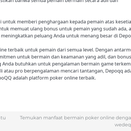
ikan bahwa semua pemain bermain secara adil dan
 untuk memberi penghargaan kepada pemain atas keseti
untuk memuat ulang bonus untuk pemain yang sudah ada, 
n meningkatkan peluang Anda untuk menang besar di Depo
ine terbaik untuk pemain dari semua level. Dengan antar
itmen untuk bermain dan keamanan yang adil, dan bonus
g Anda butuhkan untuk pengalaman bermain game terkem
li atau pro berpengalaman mencari tantangan, Depoqq ad
epoQQ adalah platform poker online terbaik.
ntu
Temukan manfaat bermain poker online deng
wedeq