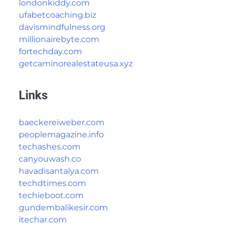
londonkiddy.com
ufabetcoaching.biz
davismindfulness.org
millionairebyte.com
fortechday.com
getcaminorealestateusa.xyz
Links
baeckereiweber.com
peoplemagazine.info
techashes.com
canyouwash.co
havadisantalya.com
techdtimes.com
techieboot.com
gundembalikesir.com
itechar.com