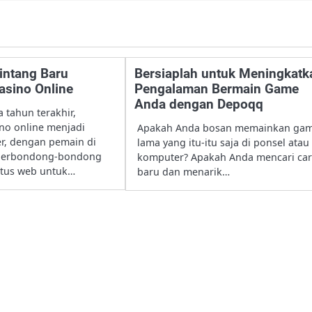
intang Baru
Bersiaplah untuk Meningkatk
asino Online
Pengalaman Bermain Game
Anda dengan Depoqq
 tahun terakhir,
no online menjadi
Apakah Anda bosan memainkan ga
r, dengan pemain di
lama yang itu-itu saja di ponsel atau
 berbondong-bondong
komputer? Apakah Anda mencari ca
itus web untuk…
baru dan menarik…