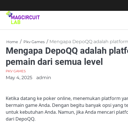
Skip
to
content
Mengapa DepoQQ adalah platform 
Home
Pkv Games
Mengapa DepoQQ adalah platfo
pemain dari semua level
PKV GAMES
May 4, 2025
admin
Ketika datang ke poker online, menemukan platform 
bermain game Anda. Dengan begitu banyak opsi yang ter
untuk kebutuhan Anda. Namun, jika Anda mencari platfor
dari DepoQQ.