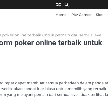
Home
Pkv Games
Slot
poker online terbaik untuk pemain dari semua level
rm poker online terbaik untuk
yang tepat dapat membuat semua perbedaan dalam pengal
sedia, akan sangat luar biasa untuk memilih yang terbaik
m yang melayani pemain dari semua level, tidak terlihat la