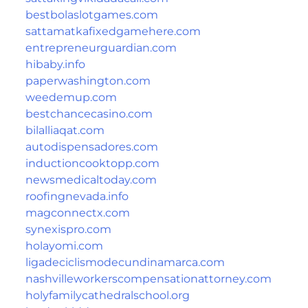
bestbolaslotgames.com
sattamatkafixedgamehere.com
entrepreneurguardian.com
hibaby.info
paperwashington.com
weedemup.com
bestchancecasino.com
bilalliaqat.com
autodispensadores.com
inductioncooktopp.com
newsmedicaltoday.com
roofingnevada.info
magconnectx.com
synexispro.com
holayomi.com
ligadeciclismodecundinamarca.com
nashvilleworkerscompensationattorney.com
holyfamilycathedralschool.org