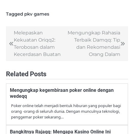
Tagged
pkv games
Melepaskan
Mengungkap Rahasia
Post
Kekuatan Oriqq2:
Terbaik Damqq: Tip
navigation
Terobosan dalam
dan Rekomendasi
Kecerdasan Buatan
Orang Dalam
Related Posts
Mengungkap kegembiraan poker online dengan
wedeqq
Poker online telah menjadi bentuk hiburan yang populer bagi
orang -orang di seluruh dunia. Dengan munculnya teknologi,
penggemar poker sekarang…
Bangkitnya Rajaqq: Mengapa Kasino Online Ini