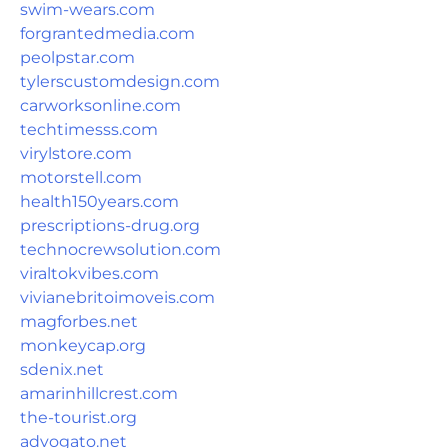
swim-wears.com
forgrantedmedia.com
peolpstar.com
tylerscustomdesign.com
carworksonline.com
techtimesss.com
virylstore.com
motorstell.com
health150years.com
prescriptions-drug.org
technocrewsolution.com
viraltokvibes.com
vivianebritoimoveis.com
magforbes.net
monkeycap.org
sdenix.net
amarinhillcrest.com
the-tourist.org
advogato.net