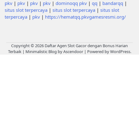
pkv
|
pkv
|
pkv
|
pkv
|
dominoqq pkv
|
qq
|
bandarqq
|
situs slot terpercaya
|
situs slot terpercaya
|
situs slot
terpercaya
|
pkv
|
https://hematqq.pkvgamesresmi.org/
Copyright © 2026
Daftar Agen Slot Gacor dengan Bonus Harian
Terbaik
| Minimalistic Blog by
Ascendoor
| Powered by
WordPress
.