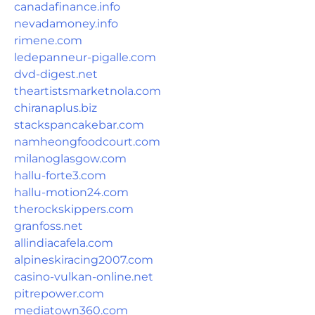
canadafinance.info
nevadamoney.info
rimene.com
ledepanneur-pigalle.com
dvd-digest.net
theartistsmarketnola.com
chiranaplus.biz
stackspancakebar.com
namheongfoodcourt.com
milanoglasgow.com
hallu-forte3.com
hallu-motion24.com
therockskippers.com
granfoss.net
allindiacafela.com
alpineskiracing2007.com
casino-vulkan-online.net
pitrepower.com
mediatown360.com