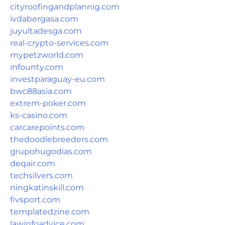
cityroofingandplannig.com
ivdabergasa.com
juyultadesga.com
real-crypto-services.com
mypetzworld.com
infounty.com
investparaguay-eu.com
bwc88asia.com
extrem-poker.com
ks-casino.com
carcarepoints.com
thedoodlebreeders.com
grupohugodias.com
deqair.com
techsilvers.com
ningkatinskill.com
fivsport.com
templatedzine.com
lawinfoadvice.com