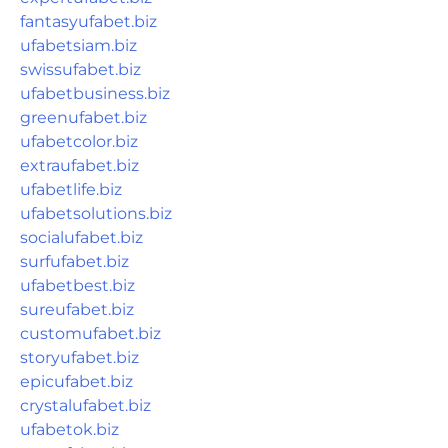
fantasyufabet.biz
ufabetsiam.biz
swissufabet.biz
ufabetbusiness.biz
greenufabet.biz
ufabetcolor.biz
extraufabet.biz
ufabetlife.biz
ufabetsolutions.biz
socialufabet.biz
surfufabet.biz
ufabetbest.biz
sureufabet.biz
customufabet.biz
storyufabet.biz
epicufabet.biz
crystalufabet.biz
ufabetok.biz