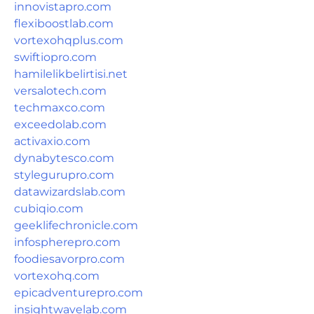
innovistapro.com
flexiboostlab.com
vortexohqplus.com
swiftiopro.com
hamilelikbelirtisi.net
versalotech.com
techmaxco.com
exceedolab.com
activaxio.com
dynabytesco.com
stylegurupro.com
datawizardslab.com
cubiqio.com
geeklifechronicle.com
infospherepro.com
foodiesavorpro.com
vortexohq.com
epicadventurepro.com
insightwavelab.com