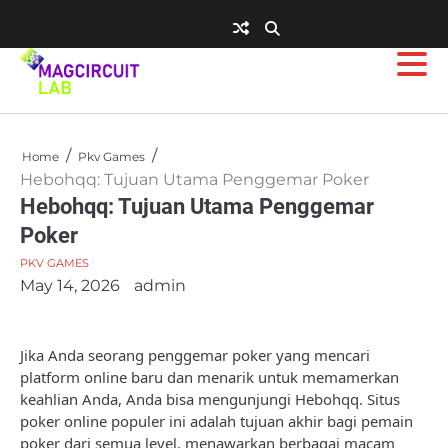
Skip
to
content
Home
Pkv Games
Hebohqq: Tujuan Utama Penggemar Poker
Hebohqq: Tujuan Utama Penggemar
Poker
PKV GAMES
May 14, 2026
admin
Jika Anda seorang penggemar poker yang mencari
platform online baru dan menarik untuk memamerkan
keahlian Anda, Anda bisa mengunjungi Hebohqq. Situs
poker online populer ini adalah tujuan akhir bagi pemain
poker dari semua level, menawarkan berbagai macam