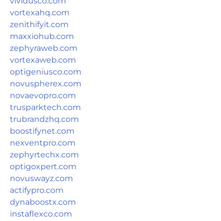
vividusco.com
vortexahq.com
zenithifyit.com
maxxiohub.com
zephyraweb.com
vortexaweb.com
optigeniusco.com
novuspherex.com
novaevopro.com
trusparktech.com
trubrandzhq.com
boostifynet.com
nexventpro.com
zephyrtechx.com
optigoxpert.com
novuswayz.com
actifypro.com
dynaboostx.com
instaflexco.com