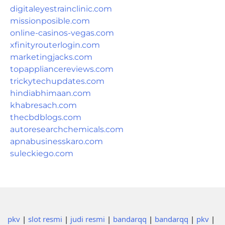
digitaleyestrainclinic.com
missionposible.com
online-casinos-vegas.com
xfinityrouterlogin.com
marketingjacks.com
topappliancereviews.com
trickytechupdates.com
hindiabhimaan.com
khabresach.com
thecbdblogs.com
autoresearchchemicals.com
apnabusinesskaro.com
suleckiego.com
pkv
|
slot resmi
|
judi resmi
|
bandarqq
|
bandarqq
|
pkv
|