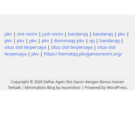
pkv
|
slot resmi
|
judi resmi
|
bandarqq
|
bandarqq
|
pkv
|
pkv
|
pkv
|
pkv
|
pkv
|
dominoqq pkv
|
qq
|
bandarqq
|
situs slot terpercaya
|
situs slot terpercaya
|
situs slot
terpercaya
|
pkv
|
https://hematqq.pkvgamesresmi.org/
Copyright © 2026
Daftar Agen Slot Gacor dengan Bonus Harian
Terbaik
| Minimalistic Blog by
Ascendoor
| Powered by
WordPress
.