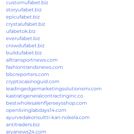
customufabet.biz
storyufabet.biz
epicufabet.biz
crystalufabet.biz
ufabetok.biz
everufabet.biz
crowdufabet.biz
buildufabet.biz
alltransportnews.com
fashiontrandsnews.com
bbcreporters.com
cryptocasinoguid.com
leadingedgemarketingsolutionsmi.com
kastratigeneralcontractinginc.co
bestwholesalenfljerseysshop.com
openlivinglabdays14.com
ayurvedakonsultti-kari-nokela.com
antitraders.biz
aryanews24.com