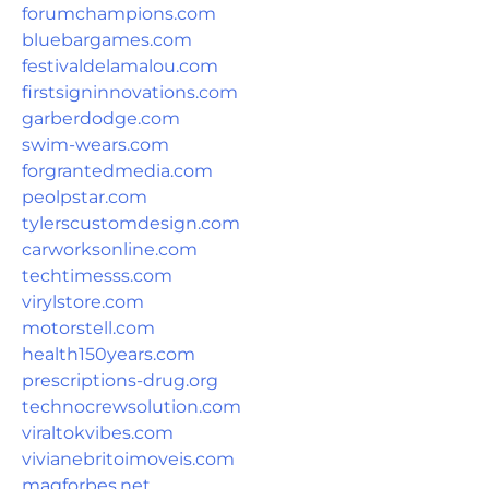
forumchampions.com
bluebargames.com
festivaldelamalou.com
firstsigninnovations.com
garberdodge.com
swim-wears.com
forgrantedmedia.com
peolpstar.com
tylerscustomdesign.com
carworksonline.com
techtimesss.com
virylstore.com
motorstell.com
health150years.com
prescriptions-drug.org
technocrewsolution.com
viraltokvibes.com
vivianebritoimoveis.com
magforbes.net