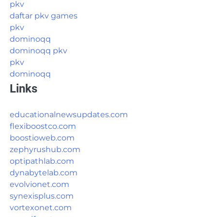
pkv
daftar pkv games
pkv
dominoqq
dominoqq pkv
pkv
dominoqq
Links
educationalnewsupdates.com
flexiboostco.com
boostioweb.com
zephyrushub.com
optipathlab.com
dynabytelab.com
evolvionet.com
synexisplus.com
vortexonet.com