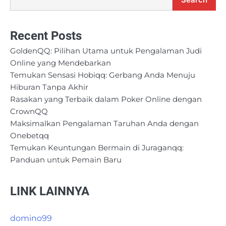
Search
Recent Posts
GoldenQQ: Pilihan Utama untuk Pengalaman Judi
Online yang Mendebarkan
Temukan Sensasi Hobiqq: Gerbang Anda Menuju
Hiburan Tanpa Akhir
Rasakan yang Terbaik dalam Poker Online dengan
CrownQQ
Maksimalkan Pengalaman Taruhan Anda dengan
Onebetqq
Temukan Keuntungan Bermain di Juraganqq:
Panduan untuk Pemain Baru
LINK LAINNYA
domino99