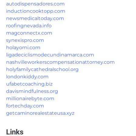
autodispensadores.com
inductioncooktopp.com
newsmedicaltoday.com
roofingnevada.info
magconnectx.com
synexispro.com
holayomi.com
ligadeciclismodecundinamarca.com
nashvilleworkerscompensationattorney.com
holyfamilycathedralschool.org
londonkiddy.com
ufabetcoaching.biz
davismindfulness.org
millionairebyte.com
fortechday.com
getcaminorealestateusa.xyz
Links