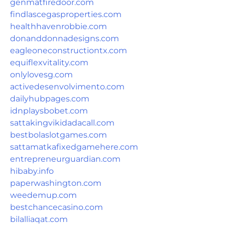
genmatfiredoor.com
findlascegasproperties.com
healthhavenrobbie.com
donanddonnadesigns.com
eagleoneconstructiontx.com
equiflexvitality.com
onlylovesg.com
activedesenvolvimento.com
dailyhubpages.com
idnplaysbobet.com
sattakingvikidadacall.com
bestbolaslotgames.com
sattamatkafixedgamehere.com
entrepreneurguardian.com
hibaby.info
paperwashington.com
weedemup.com
bestchancecasino.com
bilalliaqat.com