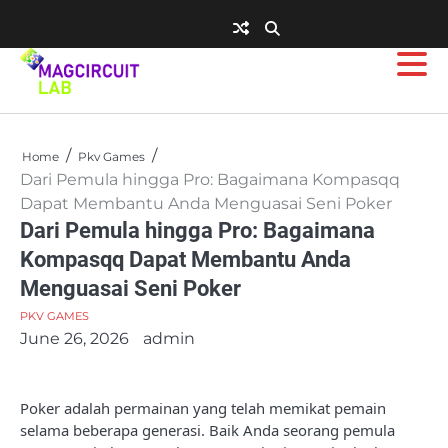
Skip
to
content
Home
Pkv Games
Dari Pemula hingga Pro: Bagaimana Kompasqq
Dapat Membantu Anda Menguasai Seni Poker
Dari Pemula hingga Pro: Bagaimana
Kompasqq Dapat Membantu Anda
Menguasai Seni Poker
PKV GAMES
June 26, 2026
admin
Poker adalah permainan yang telah memikat pemain
selama beberapa generasi. Baik Anda seorang pemula