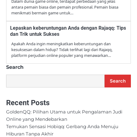
Dalam dunia game online, terdapat perbedaan yang jelas
antara pemain biasa dan pemain profesional. Pemain biasa
menikmati bermain game untuk…
Lepaskan keberuntungan Anda dengan Rajaqq: Tips
dan Trik untuk Sukses
Apakah Anda ingin meningkatkan keberuntungan dan
kesuksesan dalam hidup? Tidak terlihat lagi dari Rajaqq,
platform perjudian online populer yang menawarkan…
Search
Search
Recent Posts
GoldenQQ: Pilihan Utama untuk Pengalaman Judi
Online yang Mendebarkan
Temukan Sensasi Hobiqq: Gerbang Anda Menuju
Hiburan Tanpa Akhir