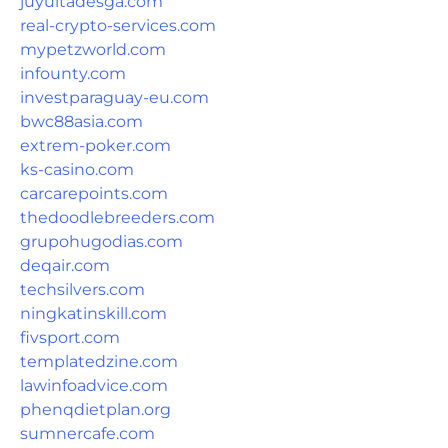
juyultadesga.com
real-crypto-services.com
mypetzworld.com
infounty.com
investparaguay-eu.com
bwc88asia.com
extrem-poker.com
ks-casino.com
carcarepoints.com
thedoodlebreeders.com
grupohugodias.com
deqair.com
techsilvers.com
ningkatinskill.com
fivsport.com
templatedzine.com
lawinfoadvice.com
phenqdietplan.org
sumnercafe.com