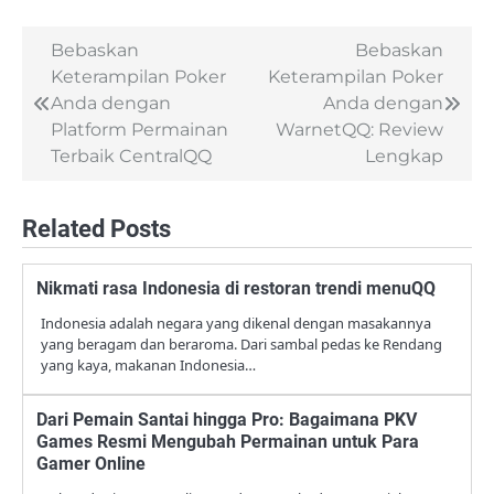
Bebaskan
Bebaskan
Post
Keterampilan Poker
Keterampilan Poker
navigation
Anda dengan
Anda dengan
Platform Permainan
WarnetQQ: Review
Terbaik CentralQQ
Lengkap
Related Posts
Nikmati rasa Indonesia di restoran trendi menuQQ
Indonesia adalah negara yang dikenal dengan masakannya
yang beragam dan beraroma. Dari sambal pedas ke Rendang
yang kaya, makanan Indonesia…
Dari Pemain Santai hingga Pro: Bagaimana PKV
Games Resmi Mengubah Permainan untuk Para
Gamer Online