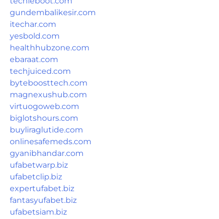
techieboot.com
gundembalikesir.com
itechar.com
yesbold.com
healthhubzone.com
ebaraat.com
techjuiced.com
byteboosttech.com
magnexushub.com
virtuogoweb.com
biglotshours.com
buyliraglutide.com
onlinesafemeds.com
gyanibhandar.com
ufabetwarp.biz
ufabetclip.biz
expertufabet.biz
fantasyufabet.biz
ufabetsiam.biz