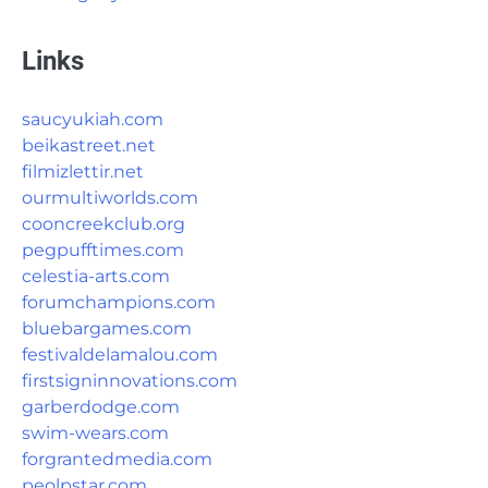
Links
saucyukiah.com
beikastreet.net
filmizlettir.net
ourmultiworlds.com
cooncreekclub.org
pegpufftimes.com
celestia-arts.com
forumchampions.com
bluebargames.com
festivaldelamalou.com
firstsigninnovations.com
garberdodge.com
swim-wears.com
forgrantedmedia.com
peolpstar.com