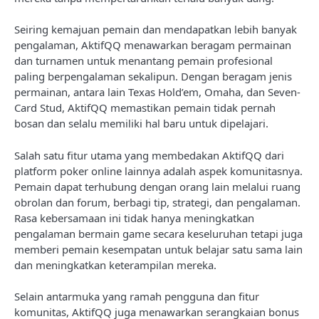
Seiring kemajuan pemain dan mendapatkan lebih banyak
pengalaman, AktifQQ menawarkan beragam permainan
dan turnamen untuk menantang pemain profesional
paling berpengalaman sekalipun. Dengan beragam jenis
permainan, antara lain Texas Hold’em, Omaha, dan Seven-
Card Stud, AktifQQ memastikan pemain tidak pernah
bosan dan selalu memiliki hal baru untuk dipelajari.
Salah satu fitur utama yang membedakan AktifQQ dari
platform poker online lainnya adalah aspek komunitasnya.
Pemain dapat terhubung dengan orang lain melalui ruang
obrolan dan forum, berbagi tip, strategi, dan pengalaman.
Rasa kebersamaan ini tidak hanya meningkatkan
pengalaman bermain game secara keseluruhan tetapi juga
memberi pemain kesempatan untuk belajar satu sama lain
dan meningkatkan keterampilan mereka.
Selain antarmuka yang ramah pengguna dan fitur
komunitas, AktifQQ juga menawarkan serangkaian bonus