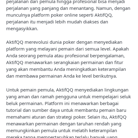
perjalanan dari pemula hingga profesional bisa menjadi
perjalanan yang panjang dan menantang. Namun, dengan
munculnya platform poker online seperti AktifQQ,
perjalanan itu menjadi lebih mudah diakses dan
mengasyikkan.
AktifQQ merevolusi dunia poker dengan menyediakan
platform yang melayani pemain dari semua level. Apakah
Anda seorang pemula atau profesional berpengalaman,
AktifQQ menawarkan serangkaian permainan dan fitur
yang akan membantu Anda meningkatkan keterampilan
dan membawa permainan Anda ke level berikutnya.
Untuk pemain pemula, AktifQQ menyediakan lingkungan
yang aman dan ramah pengguna untuk mempelajari seluk
beluk permainan. Platform ini menawarkan berbagai
tutorial dan sumber daya untuk membantu pemain baru
memahami aturan dan strategi poker. Selain itu, AktifQQ
menawarkan permainan dengan taruhan rendah yang
memungkinkan pemula untuk melatih keterampilan
mereka tanpa mempertaruhkan terlalu banyak uang.