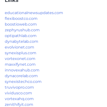
educationalnewsupdates.com
flexiboostco.com
boostioweb.com
zephyrushub.com
optipathlab.com
dynabytelab.com
evolvionet.com
synexisplus.com
vortexonet.com
maxxifynet.com
innovexahub.com
dynacorelab.com
synexistechco.com
truvivopro.com
vividusco.com
vortexahq.com
zenithifyit.com