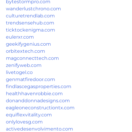
bytestormpro.com
wanderlustchrono.com
culturetrendlab.com
trendsensehub.com
ticktockenigma.com
eulerxr.com
geekifygenius.com
orbitextech.com
magconnecttech.com
zenifyweb.com
livetogel.co
genmatfiredoor.com
findlascegasproperties.com
healthhavenrobbie.com
donanddonnadesigns.com
eagleoneconstructiontx.com
equiflexvitality.com
onlylovesg.com
activedesenvolvimento.com