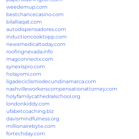
weedemup.com
bestchancecasino.com
bilalliaqat.com
autodispensadores.com
inductioncooktopp.com
newsmedicaltoday.com
roofingnevada.info
magconnectx.com
synexispro.com
holayomi.com
ligadeciclismodecundinamarca.com
nashvilleworkerscompensationattorney.com
holyfamilycathedralschool.org
londonkiddy.com
ufabetcoaching.biz
davismindfulness.org
millionairebyte.com
fortechday.com