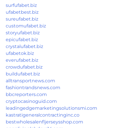
surfufabet.biz
ufabetbest.biz
sureufabet.biz
customufabet.biz
storyufabet.biz
epicufabet.biz
crystalufabet.biz
ufabetok.biz
everufabet.biz
crowdufabet.biz
buildufabet.biz
alltransportnews.com
fashiontrandsnews.com
bbcreporters.com
cryptocasinoguid.com
leadingedgemarketingsolutionsmi.com
kastratigeneralcontractinginc.co
bestwholesalenfljerseysshop.com