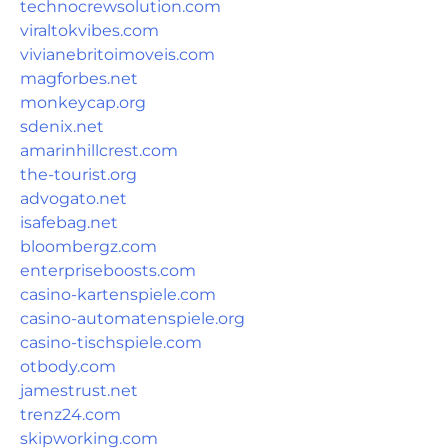
technocrewsolution.com
viraltokvibes.com
vivianebritoimoveis.com
magforbes.net
monkeycap.org
sdenix.net
amarinhillcrest.com
the-tourist.org
advogato.net
isafebag.net
bloombergz.com
enterpriseboosts.com
casino-kartenspiele.com
casino-automatenspiele.org
casino-tischspiele.com
otbody.com
jamestrust.net
trenz24.com
skipworking.com