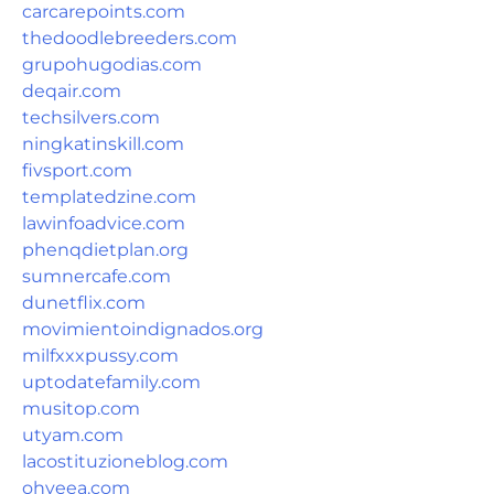
carcarepoints.com
thedoodlebreeders.com
grupohugodias.com
deqair.com
techsilvers.com
ningkatinskill.com
fivsport.com
templatedzine.com
lawinfoadvice.com
phenqdietplan.org
sumnercafe.com
dunetflix.com
movimientoindignados.org
milfxxxpussy.com
uptodatefamily.com
musitop.com
utyam.com
lacostituzioneblog.com
ohyeea.com