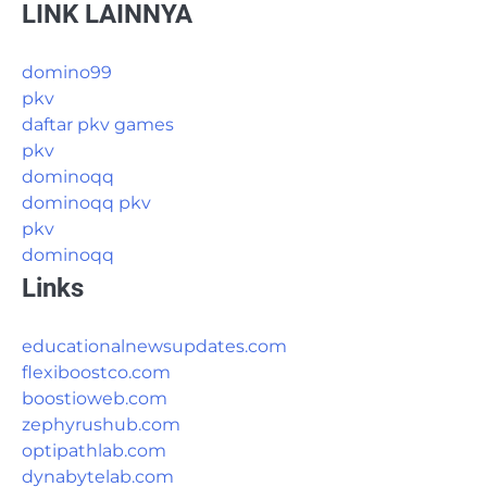
LINK LAINNYA
domino99
pkv
daftar pkv games
pkv
dominoqq
dominoqq pkv
pkv
dominoqq
Links
educationalnewsupdates.com
flexiboostco.com
boostioweb.com
zephyrushub.com
optipathlab.com
dynabytelab.com