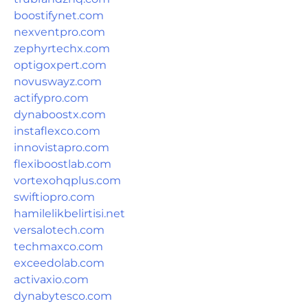
boostifynet.com
nexventpro.com
zephyrtechx.com
optigoxpert.com
novuswayz.com
actifypro.com
dynaboostx.com
instaflexco.com
innovistapro.com
flexiboostlab.com
vortexohqplus.com
swiftiopro.com
hamilelikbelirtisi.net
versalotech.com
techmaxco.com
exceedolab.com
activaxio.com
dynabytesco.com