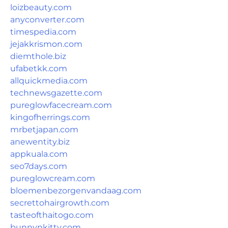
loizbeauty.com
anyconverter.com
timespedia.com
jejakkrismon.com
diemthole.biz
ufabetkk.com
allquickmedia.com
technewsgazette.com
pureglowfacecream.com
kingofherrings.com
mrbetjapan.com
anewentity.biz
appkuala.com
seo7days.com
pureglowcream.com
bloemenbezorgenvandaag.com
secrettohairgrowth.com
tasteofthaitogo.com
bunnynkitty.com