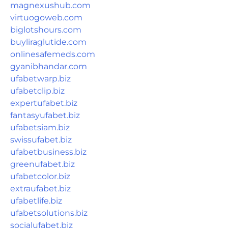
magnexushub.com
virtuogoweb.com
biglotshours.com
buyliraglutide.com
onlinesafemeds.com
gyanibhandar.com
ufabetwarp.biz
ufabetclip.biz
expertufabet.biz
fantasyufabet.biz
ufabetsiam.biz
swissufabet.biz
ufabetbusiness.biz
greenufabet.biz
ufabetcolor.biz
extraufabet.biz
ufabetlife.biz
ufabetsolutions.biz
socialufabet.biz