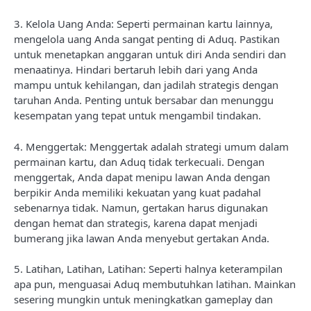
3. Kelola Uang Anda: Seperti permainan kartu lainnya,
mengelola uang Anda sangat penting di Aduq. Pastikan
untuk menetapkan anggaran untuk diri Anda sendiri dan
menaatinya. Hindari bertaruh lebih dari yang Anda
mampu untuk kehilangan, dan jadilah strategis dengan
taruhan Anda. Penting untuk bersabar dan menunggu
kesempatan yang tepat untuk mengambil tindakan.
4. Menggertak: Menggertak adalah strategi umum dalam
permainan kartu, dan Aduq tidak terkecuali. Dengan
menggertak, Anda dapat menipu lawan Anda dengan
berpikir Anda memiliki kekuatan yang kuat padahal
sebenarnya tidak. Namun, gertakan harus digunakan
dengan hemat dan strategis, karena dapat menjadi
bumerang jika lawan Anda menyebut gertakan Anda.
5. Latihan, Latihan, Latihan: Seperti halnya keterampilan
apa pun, menguasai Aduq membutuhkan latihan. Mainkan
sesering mungkin untuk meningkatkan gameplay dan