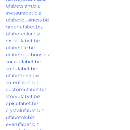
ufabetsiam.biz
swissufabet.biz
ufabetbusiness.biz
greenufabet.biz
ufabetcolor.biz
extraufabet.biz
ufabetlife.biz
ufabetsolutions.biz
socialufabet.biz
surfufabet.biz
ufabetbest.biz
sureufabet.biz
customufabet.biz
storyufabet.biz
epicufabet.biz
crystalufabet.biz
ufabetok.biz
everufabet.biz