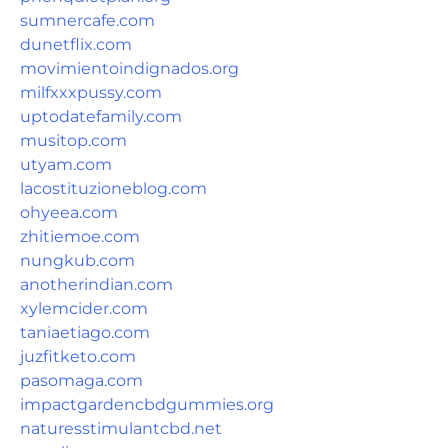
sumnercafe.com
dunetflix.com
movimientoindignados.org
milfxxxpussy.com
uptodatefamily.com
musitop.com
utyam.com
lacostituzioneblog.com
ohyeea.com
zhitiemoe.com
nungkub.com
anotherindian.com
xylemcider.com
taniaetiago.com
juzfitketo.com
pasomaga.com
impactgardencbdgummies.org
naturesstimulantcbd.net