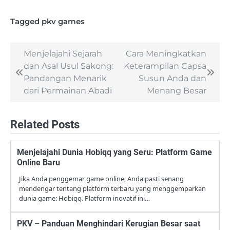
Tagged
pkv games
Menjelajahi Sejarah
Cara Meningkatkan
Post
dan Asal Usul Sakong:
Keterampilan Capsa
navigation
Pandangan Menarik
Susun Anda dan
dari Permainan Abadi
Menang Besar
Related Posts
Menjelajahi Dunia Hobiqq yang Seru: Platform Game
Online Baru
Jika Anda penggemar game online, Anda pasti senang
mendengar tentang platform terbaru yang menggemparkan
dunia game: Hobiqq. Platform inovatif ini…
PKV – Panduan Menghindari Kerugian Besar saat