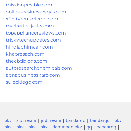
missionposible.com
online-casinos-vegas.com
xfinityrouterlogin.com
marketingjacks.com
topappliancereviews.com
trickytechupdates.com
hindiabhimaan.com
khabresach.com
thecbdblogs.com
autoresearchchemicals.com
apnabusinesskaro.com
suleckiego.com
pkv
|
slot resmi
|
judi resmi
|
bandarqq
|
bandarqq
|
pkv
|
pkv
|
pkv
|
pkv
|
pkv
|
dominoqq pkv
|
qq
|
bandarqq
|