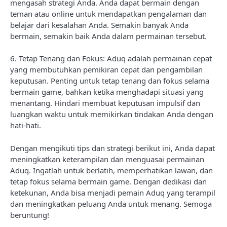
mengasah strategi Anda. Anda dapat bermain dengan
teman atau online untuk mendapatkan pengalaman dan
belajar dari kesalahan Anda. Semakin banyak Anda
bermain, semakin baik Anda dalam permainan tersebut.
6. Tetap Tenang dan Fokus: Aduq adalah permainan cepat
yang membutuhkan pemikiran cepat dan pengambilan
keputusan. Penting untuk tetap tenang dan fokus selama
bermain game, bahkan ketika menghadapi situasi yang
menantang. Hindari membuat keputusan impulsif dan
luangkan waktu untuk memikirkan tindakan Anda dengan
hati-hati.
Dengan mengikuti tips dan strategi berikut ini, Anda dapat
meningkatkan keterampilan dan menguasai permainan
Aduq. Ingatlah untuk berlatih, memperhatikan lawan, dan
tetap fokus selama bermain game. Dengan dedikasi dan
ketekunan, Anda bisa menjadi pemain Aduq yang terampil
dan meningkatkan peluang Anda untuk menang. Semoga
beruntung!