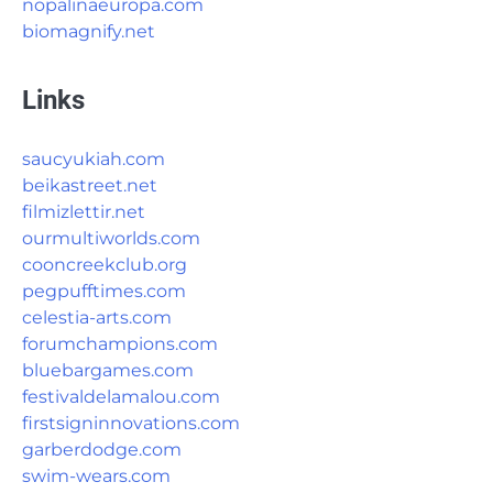
nopalinaeuropa.com
biomagnify.net
Links
saucyukiah.com
beikastreet.net
filmizlettir.net
ourmultiworlds.com
cooncreekclub.org
pegpufftimes.com
celestia-arts.com
forumchampions.com
bluebargames.com
festivaldelamalou.com
firstsigninnovations.com
garberdodge.com
swim-wears.com