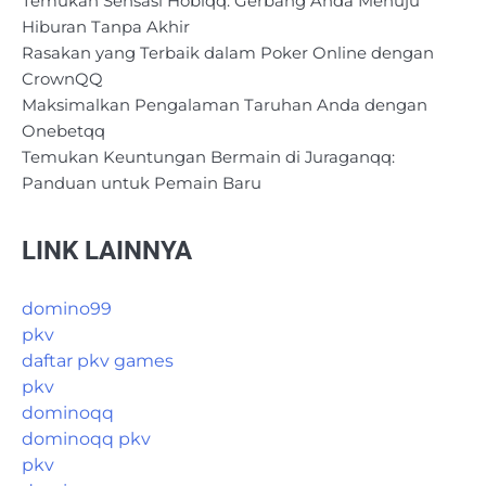
Temukan Sensasi Hobiqq: Gerbang Anda Menuju
Hiburan Tanpa Akhir
Rasakan yang Terbaik dalam Poker Online dengan
CrownQQ
Maksimalkan Pengalaman Taruhan Anda dengan
Onebetqq
Temukan Keuntungan Bermain di Juraganqq:
Panduan untuk Pemain Baru
LINK LAINNYA
domino99
pkv
daftar pkv games
pkv
dominoqq
dominoqq pkv
pkv