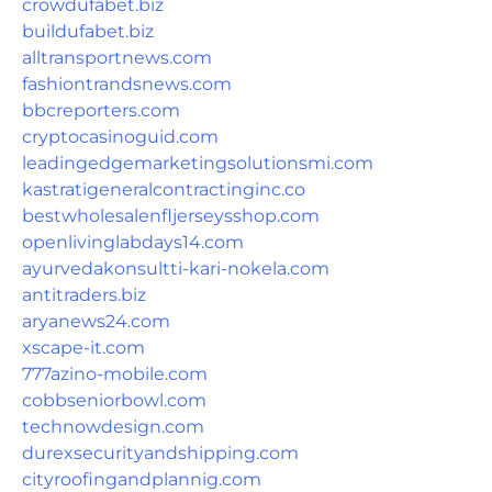
crowdufabet.biz
buildufabet.biz
alltransportnews.com
fashiontrandsnews.com
bbcreporters.com
cryptocasinoguid.com
leadingedgemarketingsolutionsmi.com
kastratigeneralcontractinginc.co
bestwholesalenfljerseysshop.com
openlivinglabdays14.com
ayurvedakonsultti-kari-nokela.com
antitraders.biz
aryanews24.com
xscape-it.com
777azino-mobile.com
cobbseniorbowl.com
technowdesign.com
durexsecurityandshipping.com
cityroofingandplannig.com