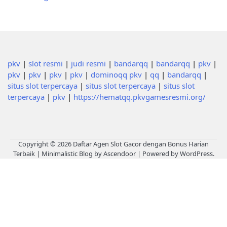
pkv
|
slot resmi
|
judi resmi
|
bandarqq
|
bandarqq
|
pkv
|
pkv
|
pkv
|
pkv
|
pkv
|
dominoqq pkv
|
qq
|
bandarqq
|
situs slot terpercaya
|
situs slot terpercaya
|
situs slot
terpercaya
|
pkv
|
https://hematqq.pkvgamesresmi.org/
Copyright © 2026
Daftar Agen Slot Gacor dengan Bonus Harian
Terbaik
| Minimalistic Blog by
Ascendoor
| Powered by
WordPress
.