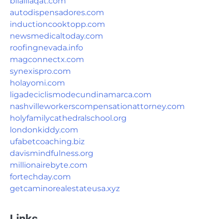
bilalliaqat.com
autodispensadores.com
inductioncooktopp.com
newsmedicaltoday.com
roofingnevada.info
magconnectx.com
synexispro.com
holayomi.com
ligadeciclismodecundinamarca.com
nashvilleworkerscompensationattorney.com
holyfamilycathedralschool.org
londonkiddy.com
ufabetcoaching.biz
davismindfulness.org
millionairebyte.com
fortechday.com
getcaminorealestateusa.xyz