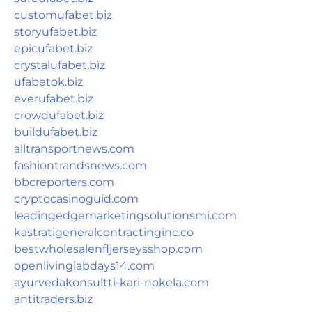
customufabet.biz
storyufabet.biz
epicufabet.biz
crystalufabet.biz
ufabetok.biz
everufabet.biz
crowdufabet.biz
buildufabet.biz
alltransportnews.com
fashiontrandsnews.com
bbcreporters.com
cryptocasinoguid.com
leadingedgemarketingsolutionsmi.com
kastratigeneralcontractinginc.co
bestwholesalenfljerseysshop.com
openlivinglabdays14.com
ayurvedakonsultti-kari-nokela.com
antitraders.biz