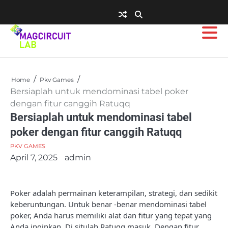
Skip
to
content
Home
Pkv Games
Bersiaplah untuk mendominasi tabel poker
dengan fitur canggih Ratuqq
Bersiaplah untuk mendominasi tabel
poker dengan fitur canggih Ratuqq
PKV GAMES
April 7, 2025
admin
Poker adalah permainan keterampilan, strategi, dan sedikit
keberuntungan. Untuk benar -benar mendominasi tabel
poker, Anda harus memiliki alat dan fitur yang tepat yang
Anda inginkan. Di situlah Ratuqq masuk. Dengan fitur