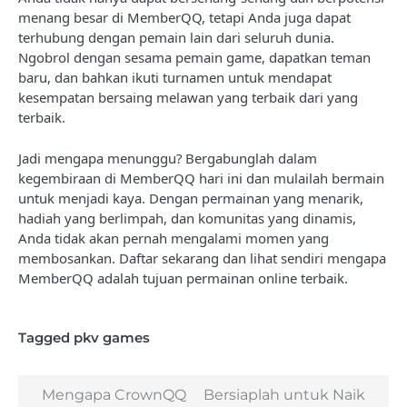
menang besar di MemberQQ, tetapi Anda juga dapat
terhubung dengan pemain lain dari seluruh dunia.
Ngobrol dengan sesama pemain game, dapatkan teman
baru, dan bahkan ikuti turnamen untuk mendapat
kesempatan bersaing melawan yang terbaik dari yang
terbaik.
Jadi mengapa menunggu? Bergabunglah dalam
kegembiraan di MemberQQ hari ini dan mulailah bermain
untuk menjadi kaya. Dengan permainan yang menarik,
hadiah yang berlimpah, dan komunitas yang dinamis,
Anda tidak akan pernah mengalami momen yang
membosankan. Daftar sekarang dan lihat sendiri mengapa
MemberQQ adalah tujuan permainan online terbaik.
Tagged
pkv games
Mengapa CrownQQ
Bersiaplah untuk Naik
Post