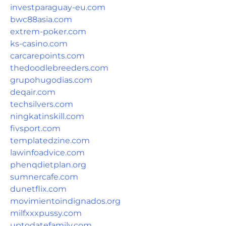
investparaguay-eu.com
bwc88asia.com
extrem-poker.com
ks-casino.com
carcarepoints.com
thedoodlebreeders.com
grupohugodias.com
deqair.com
techsilvers.com
ningkatinskill.com
fivsport.com
templatedzine.com
lawinfoadvice.com
phenqdietplan.org
sumnercafe.com
dunetflix.com
movimientoindignados.org
milfxxxpussy.com
uptodatefamily.com