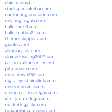
chiranaplus.biz
stackspancakebar.com
namheongfoodcourt.com
milanoglasgow.com
hallu-forte3.com
hallu-motion24.com
therockskippers.com
granfoss.net
allindiacafela.com
alpineskiracing2007.com
casino-vulkan-online.net
pitrepower.com
mediatown360.com
digitaleyestrainclinic.com
missionposible.com
online-casinos-vegas.com
xfinityrouterlogin.com
marketingjacks.com
topappliancereviews.com