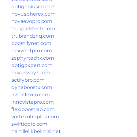
optigeniusco.com
novuspherex.com
novaevopro.com
trusparktech.com
trubrandzhq.com
boostifynet.com
nexventpro.com
zephyrtechx.com
optigoxpert.com
novuswayz.com
actifypro.com
dynaboostx.com
instaflexco.com
innovistapro.com
flexiboostlab.com
vortexohqplus.com
swiftiopro.com
hamilelikbelirtisi.net