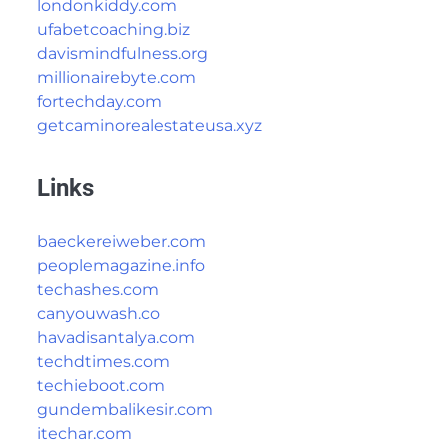
londonkiddy.com
ufabetcoaching.biz
davismindfulness.org
millionairebyte.com
fortechday.com
getcaminorealestateusa.xyz
Links
baeckereiweber.com
peoplemagazine.info
techashes.com
canyouwash.co
havadisantalya.com
techdtimes.com
techieboot.com
gundembalikesir.com
itechar.com