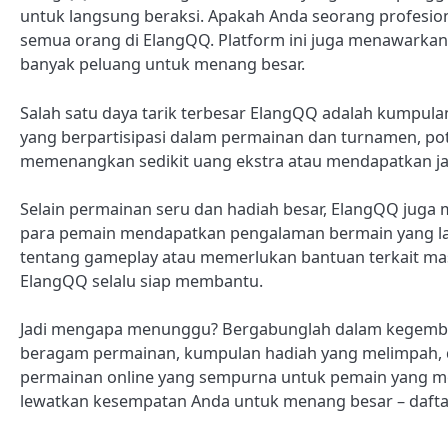
untuk langsung beraksi. Apakah Anda seorang profesio
semua orang di ElangQQ. Platform ini juga menawarka
banyak peluang untuk menang besar.
Salah satu daya tarik terbesar ElangQQ adalah kumpul
yang berpartisipasi dalam permainan dan turnamen, po
memenangkan sedikit uang ekstra atau mendapatkan j
Selain permainan seru dan hadiah besar, ElangQQ jug
para pemain mendapatkan pengalaman bermain yang la
tentang gameplay atau memerlukan bantuan terkait ma
ElangQQ selalu siap membantu.
Jadi mengapa menunggu? Bergabunglah dalam kegembira
beragam permainan, kumpulan hadiah yang melimpah, 
permainan online yang sempurna untuk pemain yang 
lewatkan kesempatan Anda untuk menang besar – dafta