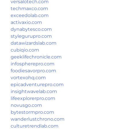
versalotech.com
techmaxco.com
exceedolab.com
activaxio.com
dynabytesco.com
stylegurupro.com
datawizardslab.com
cubiqio.com
geeklifechronicle.com
infospherepro.com
foodiesavorpro.com
vortexohq.com
epicadventurepro.com
insightwavelab.com
lifeexplorerpro.com
novusgo.com
bytestormpro.com
wanderlustchrono.com
culturetrendlab.com