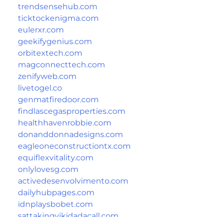
trendsensehub.com
ticktockenigma.com
eulerxr.com
geekifygenius.com
orbitextech.com
magconnecttech.com
zenifyweb.com
livetogel.co
genmatfiredoor.com
findlascegasproperties.com
healthhavenrobbie.com
donanddonnadesigns.com
eagleoneconstructiontx.com
equiflexvitality.com
onlylovesg.com
activedesenvolvimento.com
dailyhubpages.com
idnplaysbobet.com
sattakingvikidadacall.com