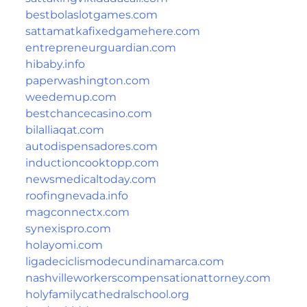
bestbolaslotgames.com
sattamatkafixedgamehere.com
entrepreneurguardian.com
hibaby.info
paperwashington.com
weedemup.com
bestchancecasino.com
bilalliaqat.com
autodispensadores.com
inductioncooktopp.com
newsmedicaltoday.com
roofingnevada.info
magconnectx.com
synexispro.com
holayomi.com
ligadeciclismodecundinamarca.com
nashvilleworkerscompensationattorney.com
holyfamilycathedralschool.org